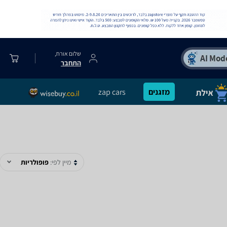
שלום אורח,
התחבר
מזגנים
zap cars
מיין לפי:
פופולריות