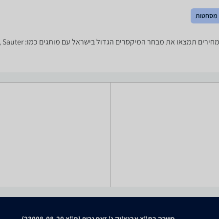
מסחטות
פשרה בת"צ אבנצ'יק נ' זאפ גרופ (ת"צ 23008-08-20)