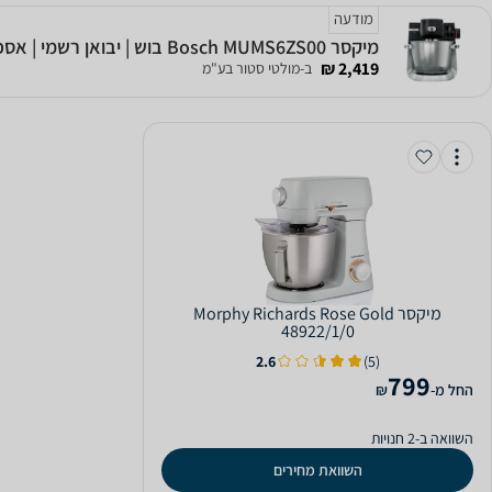
מודעה
‏מיקסר Bosch MUMS6ZS00 בוש | יבואן רשמי | אספקה מהירה
2,419 ₪
ב-מולטי סטור בע"מ
‏מיקסר Morphy Richards Rose Gold
48922/1/0
2.6
(5)
799
‫החל מ-
₪
השוואה ב-2 חנויות
השוואת מחירים