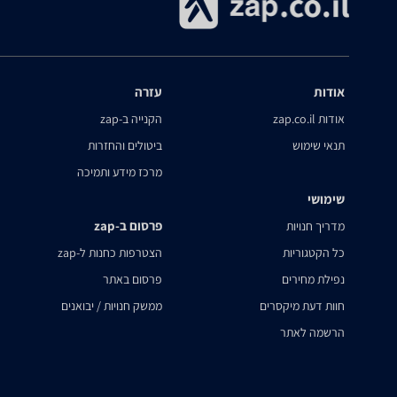
אודות
עזרה
אודות zap.co.il
הקנייה ב-zap
תנאי שימוש
ביטולים והחזרות
מרכז מידע ותמיכה
שימושי
פרסום ב-zap
מדריך חנויות
כל הקטגוריות
הצטרפות כחנות ל-zap
נפילת מחירים
פרסום באתר
חוות דעת מיקסרים
ממשק חנויות / יבואנים
הרשמה לאתר