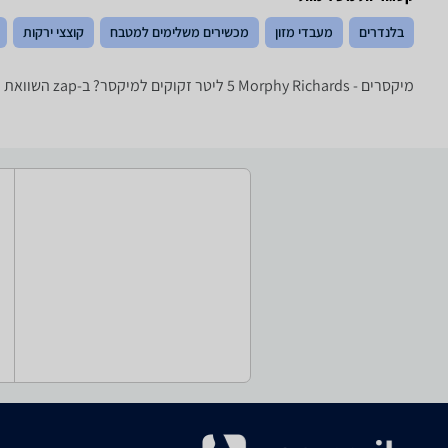
בלנדרים
מעבדי מזון
מכשירים משלימים למטבח
קוצצי ירקות
מיקסרים - ‏Morphy Richards ‏5 ‏ליטר זקוקים למיקסר? ב-zap השוואת מחירים תמצאו את מבחר המיקסרים הגדול בישראל עם מותגים כמו: KitchenAid, Bosch, Kenwood, Morphy Richards, Sauter ועוד.