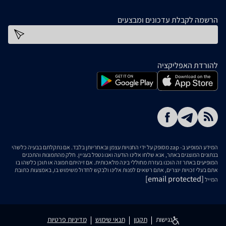
הרשמה לקבלת עדכונים ומבצעים
כתובת דוא''ל
להורדת האפליקציה
המידע המופיע ב- zap מסופק על ידי החנויות עצמן ובאחריותן בלבד. אם נתקלתם בבעיה כלשהי
בנתונים המוצגים באתר, אנא שלחו אלינו הודעה ואנו נטפל בעניין. חלק מהתמונות והתכנים
המופיעים באתר זה הוכנו בעזרת מחוללי בינה מלאכותית. אם זיהיתם תמונה או תוכן כלשהו בו
אתם בעלי זכויות יוצרים, אתם רשאים לפנות אלינו ולבקש לחדול משימוש בו, באמצעות כתובת
[email protected]
המייל
נגישות
תקנון
תנאי שימוש
מדיניות פרטיות