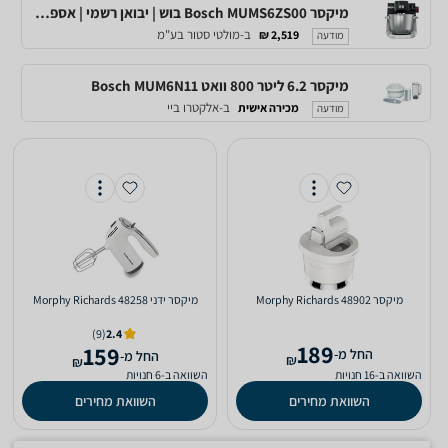
‏מיקסר Bosch MUMS6ZS00 בוש | יבואן רשמי | אספקה מהירה
ב-מולטי סטור בע"מ
2,519 ₪
מודעה
מיקסר 6.2 ליטר 800 וואט Bosch MUM6N11
ב-אלקטרו ביי
מכירה אישית
מודעה
‏מיקסר 48902 Morphy Richards
‏מיקסר ידני 48258 Morphy Richards
(9)
2.4
189
159
‫החל מ-
‫החל מ-
₪
₪
השוואה ב-16 חנויות
השוואה ב-6 חנויות
השוואת מחירים
השוואת מחירים