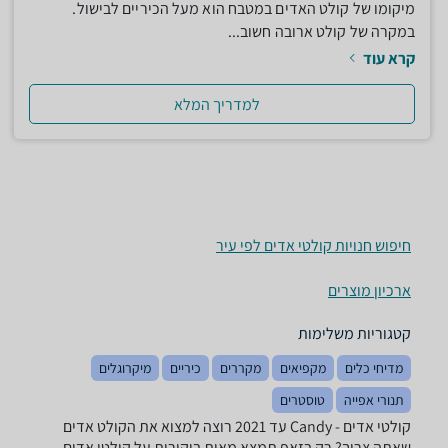
מיקומו של קולט האדים במטבח הוא מעל הכיריים לבישול.
במקרה של קולט ארובה חשוב...
קרא עוד
למדריך המלא
חיפוש חנויות קולטי אדים לפי עיר
ארכיון מוצרים
קטגוריות משלימות
מדיחי כלים
מקפיאים
מקררים
כיריים
מיקרוגלים
תנורי אפייה
טוסטרים
קולטי אדים - ‏Candy ‏עד 2021 רוצה למצוא את הקולט אדים
שאתה צריך? רק בזאפ תמצא מאות ביקורות על קולטי אדים