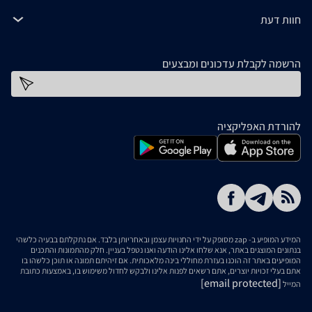
חוות דעת
הרשמה לקבלת עדכונים ומבצעים
כתובת דוא''ל
להורדת האפליקציה
המידע המופיע ב- zap מסופק על ידי החנויות עצמן ובאחריותן בלבד. אם נתקלתם בבעיה כלשהי
בנתונים המוצגים באתר, אנא שלחו אלינו הודעה ואנו נטפל בעניין. חלק מהתמונות והתכנים
המופיעים באתר זה הוכנו בעזרת מחוללי בינה מלאכותית. אם זיהיתם תמונה או תוכן כלשהו בו
אתם בעלי זכויות יוצרים, אתם רשאים לפנות אלינו ולבקש לחדול משימוש בו, באמצעות כתובת
[email protected]
המייל