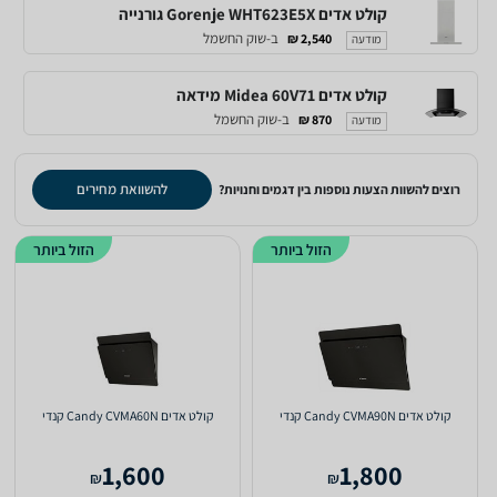
קולט אדים Gorenje WHT623E5X גורנייה
ב-שוק החשמל
2,540 ₪
מודעה
קולט אדים Midea 60V71 מידאה
ב-שוק החשמל
870 ₪
מודעה
להשוואת מחירים
רוצים להשוות הצעות נוספות בין דגמים וחנויות?
הזול ביותר
הזול ביותר
קולט אדים Candy CVMA90N קנדי
קולט אדים Candy CVMA60N קנדי
1,600
1,800
₪
₪