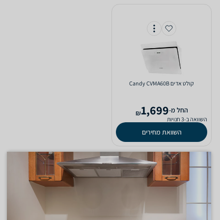
קולט אדים Candy CVMA60B
1,699
‫החל מ-
₪
השוואה ב-3 חנויות
השוואת מחירים