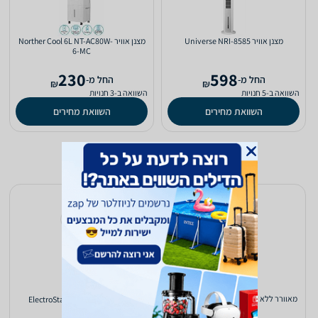
‏מצנן אוויר Universe NRI-8585
‏מצנן אוויר Norther Cool 6L NT-AC80W-
6-MC
230
598
‫החל מ-
‫החל מ-
₪
₪
השוואה ב-5 חנויות
השוואה ב-3 חנויות
השוואת מחירים
השוואת מחירים
‏מאוורר ללא להבים Universe NRI-7575
‏מאוורר מגדל ElectroStar C27125