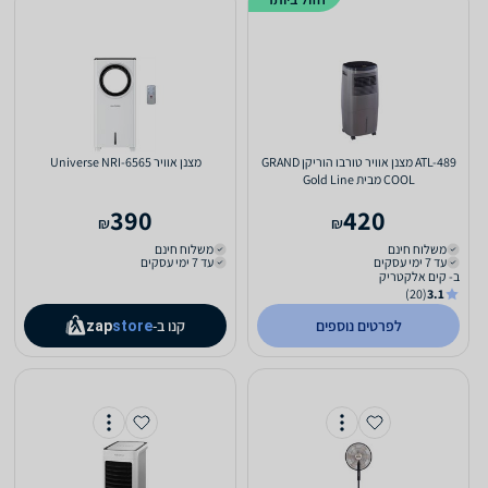
ATL-489 מצנן אוויר טורבו הוריקן GRAND
‏מצנן אוויר Universe NRI-6565
COOL מבית Gold Line
390
420
₪
₪
משלוח חינם
משלוח חינם
עד 7 ימי עסקים
עד 7 ימי עסקים
ב- קים אלקטריק
(20)
3.1
לפרטים נוספים
קנו ב-
zap
store