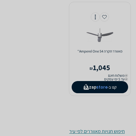
‏מאוורר תקרה Amperel One 54''
1,045
₪
משלוח חינם
עד 5 ימי עסקים
קנו ב-
zap
store
חיפוש חנויות מאווררים לפי עיר