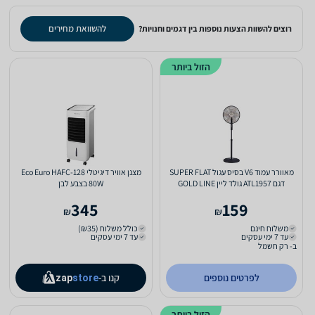
להשוואת מחירים
רוצים להשוות הצעות נוספות בין דגמים וחנויות?
הזול ביותר
מאוורר עמוד V6 בסיס עגול SUPER FLAT
מצנן אוויר דיגיטלי Eco Euro HAFC-128
דגם ATL1957 גולד ליין GOLD LINE
80W בצבע לבן
345
159
₪
₪
משלוח חינם
כולל משלוח (₪35)
עד 7 ימי עסקים
עד 7 ימי עסקים
ב- רק חשמל
לפרטים נוספים
קנו ב-
zap
store
הזול ביותר