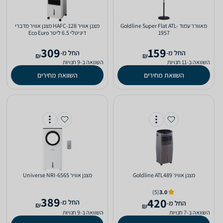
‏מאוורר עמוד Goldline Super Flat ATL-
‏מצנן אוויר HAFC-128 מצנן אוויר מדברי
1957
דיגיטלי 6.5 ליטר Eco Euro
309
159
‫החל מ-
‫החל מ-
₪
₪
השוואה ב-11 חנויות
השוואה ב-9 חנויות
השוואת מחירים
השוואת מחירים
‏מצנן אוויר Goldline ATL489
‏מצנן אוויר Universe NRI-6565
(5)
3.0
389
420
‫החל מ-
‫החל מ-
₪
₪
השוואה ב-7 חנויות
השוואה ב-9 חנויות