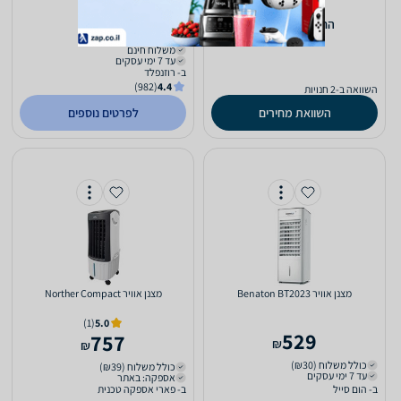
(2)
5.0
399
426
‫החל מ-
₪
₪
משלוח חינם
עד 7 ימי עסקים
ב- רוזנפלד
(982)
4.4
השוואה ב-2 חנויות
השוואת מחירים
לפרטים נוספים
‏מצנן אוויר Benaton BT2023
‏מצנן אוויר Norther Compact
(1)
5.0
529
757
₪
₪
כולל משלוח (₪30)
כולל משלוח (₪39)
עד 7 ימי עסקים
אספקה: באתר
ב- הום סייל
ב- פארי אספקה טכנית