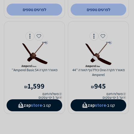
לפרטים נוספים
לפרטים נוספים
‏מאוורר תקרה One כולל גוף תאורה ''44
‏מאוורר תקרה Amperel Basic 54''
Amperel
1,599
945
₪
₪
משלוח חינם
משלוח חינם
עד 5 ימי עסקים
עד 5 ימי עסקים
קנו ב-
קנו ב-
zap
store
zap
store