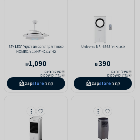
‏מצנן אוויר Universe NRI-6565
מאוורר תקרה חכם עם רמקול "BT+ LED
42 דגם HF-42 מבית HOMEX
1,090
390
₪
₪
משלוח חינם
משלוח חינם
עד 7 ימי עסקים
עד 7 ימי עסקים
קנו ב-
קנו ב-
zap
store
zap
store