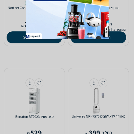
‏מצנן אוויר Universe NRI-8585
‏מצנן אוויר Norther Cool 6L NT-AC80W-
6-MC
230
599
‫החל מ-
‫החל מ-
₪
₪
השוואה ב-4 חנויות
השוואה ב-2 חנויות
השוואת מחירים
השוואת מחירים
‏מאוורר ללא להבים Universe NRI-7575
‏מצנן אוויר Benaton BT2023
529
399
‫החל מ-
₪