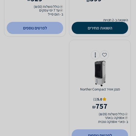
₪
כולל משלוח (₪30)
עד 7 ימי עסקים
ב- הום סייל
השוואה ב-2 חנויות
השוואת מחירים
לפרטים נוספים
‏מצנן אוויר Norther Compact
(1)
5.0
757
₪
כולל משלוח (₪39)
אספקה: באתר
ב- פארי אספקה טכנית
לפרטים נוספים