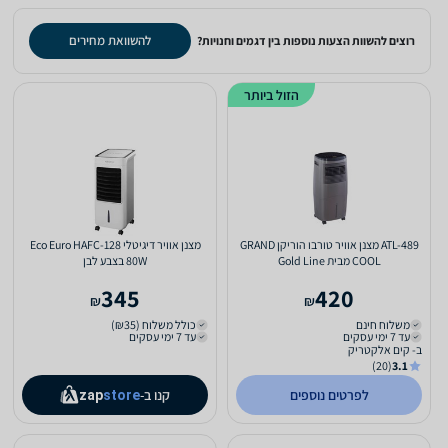
להשוואת מחירים
רוצים להשוות הצעות נוספות בין דגמים וחנויות?
הזול ביותר
ATL-489 מצנן אוויר טורבו הוריקן GRAND
מצנן אוויר דיגיטלי Eco Euro HAFC-128
COOL מבית Gold Line
80W בצבע לבן
345
420
₪
₪
משלוח חינם
כולל משלוח (₪35)
עד 7 ימי עסקים
עד 7 ימי עסקים
ב- קים אלקטריק
(20)
3.1
לפרטים נוספים
קנו ב-
zap
store