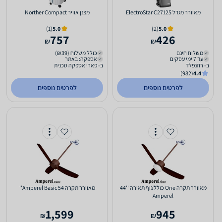
‏מאוורר מגדל ElectroStar C27125
‏מצנן אוויר Norther Compact
(1)
5.0
(2)
5.0
757
426
₪
₪
משלוח חינם
כולל משלוח (₪39)
עד 7 ימי עסקים
אספקה: באתר
ב- רוזנפלד
ב- פארי אספקה טכנית
(982)
4.4
לפרטים נוספים
לפרטים נוספים
‏מאוורר תקרה One כולל גוף תאורה ''44
‏מאוורר תקרה Amperel Basic 54''
Amperel
1,599
945
₪
₪