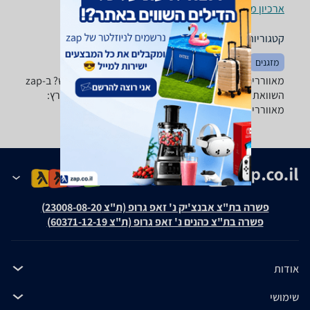
ארכיון מוצרים
קטגוריות משלימות
מזגנים
מטריות
מאווררים - ‏מאוורר שולחן ‏35 ‏וואט מחפשים מאוורר חדש? ב-zap
השוואת מחירים תמצאו את מבחר המאווררים הגדול בארץ:
מאווררי תקרה, מאווררי עמוד, מארוורי רצפה ועוד.
פשרה בת"צ אבנצ'יק נ' זאפ גרופ (ת"צ 23008-08-20)
פשרה בת"צ כהנים נ' זאפ גרופ (ת"צ 60371-12-19)
אודות
שימושי