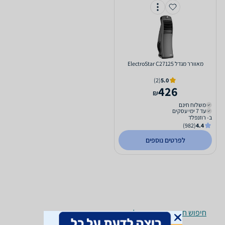
‏מאוורר מגדל ElectroStar C27125
(2)
5.0
426
₪
משלוח חינם
עד 7 ימי עסקים
ב- רוזנפלד
(982)
4.4
לפרטים נוספים
חיפוש חנויות מאווררים לפי עיר