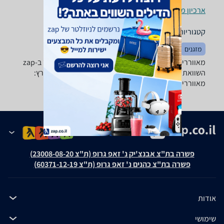
ארכיון מוצרים
קטגוריות משלימות
מזגנים
מטריות
מאווררים - ‏ElectroStar ‏80 ‏וואט מחפשים מאוורר חדש? ב-zap
השוואת מחירים תמצאו את מבחר המאווררים הגדול בארץ:
מאווררי תקרה, מאווררי עמוד, מארוורי רצפה ועוד.
פשרה בת"צ אבנצ'יק נ' זאפ גרופ (ת"צ 23008-08-20)
פשרה בת"צ כהנים נ' זאפ גרופ (ת"צ 60371-12-19)
אודות
שימושי