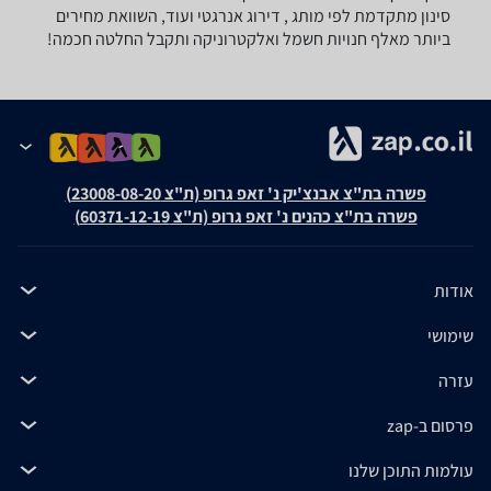
סינון מתקדמת לפי מותג , דירוג אנרגטי ועוד, השוואת מחירים
ביותר מאלף חנויות חשמל ואלקטרוניקה ותקבל החלטה חכמה!
פשרה בת"צ אבנצ'יק נ' זאפ גרופ (ת"צ 23008-08-20)
פשרה בת"צ כהנים נ' זאפ גרופ (ת"צ 60371-12-19)
אודות
שימושי
עזרה
פרסום ב-zap
עולמות התוכן שלנו