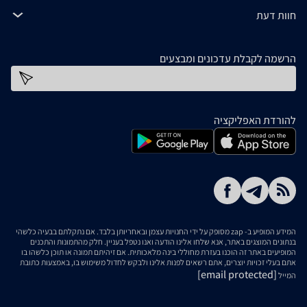
חוות דעת
הרשמה לקבלת עדכונים ומבצעים
כתובת דוא''ל
להורדת האפליקציה
המידע המופיע ב- zap מסופק על ידי החנויות עצמן ובאחריותן בלבד. אם נתקלתם בבעיה כלשהי
בנתונים המוצגים באתר, אנא שלחו אלינו הודעה ואנו נטפל בעניין. חלק מהתמונות והתכנים
המופיעים באתר זה הוכנו בעזרת מחוללי בינה מלאכותית. אם זיהיתם תמונה או תוכן כלשהו בו
אתם בעלי זכויות יוצרים, אתם רשאים לפנות אלינו ולבקש לחדול משימוש בו, באמצעות כתובת
[email protected]
המייל