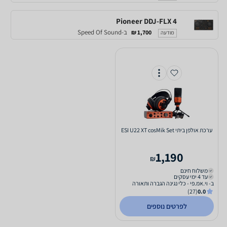
Pioneer DDJ-FLX 4
ב-Speed Of Sound
1,700 ₪
מודעה
‏ערכת אולפן ביתי ESI U22 XT cosMik Set
1,190
₪
משלוח חינם
עד 4 ימי עסקים
ב- וי.אמ.פי - כלי נגינה הגברה ותאורה
(27)
0.0
לפרטים נוספים