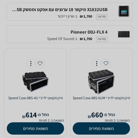
X1832USB מיקסר 18 ערוצים עם אפקט וממשק USB של Behringer
ב-שרון רייכטר
1,760 ₪
מודעה
Pioneer DDJ-FLX 4
ב-Speed Of Sound
1,700 ₪
מודעה
‏תיק מקצועי לדיג'י Speed Case ABS-6UM
‏תיק מקצועי לדיג'י Speed Case ABS-4U
614
660
‫החל מ-
‫החל מ-
₪
₪
השוואה ב-2 חנויות
השוואה ב-2 חנויות
השוואת מחירים
השוואת מחירים