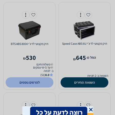
‏תיק מקצועי לדיג'י Speed Case ABS 6U
‏תיק מקצועי לדיג'י BTS ABS 8004
530
645
‫החל מ-
₪
₪
משלוח חינם
עד 5 ימי עסקים
ב- לבמה
(51)
0.0
השוואה ב-2 חנויות
השוואת מחירים
לפרטים נוספים