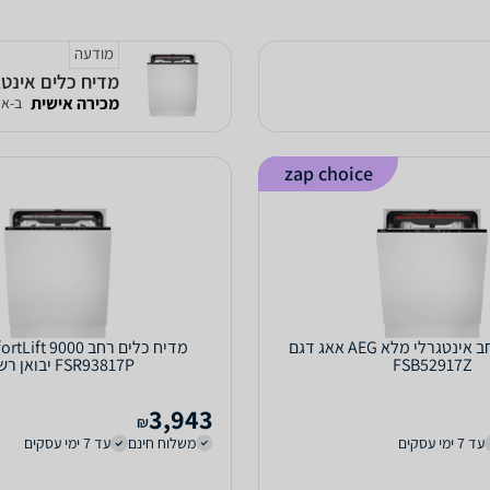
מודעה
מדיח כלים אינטגרלי 14 מע' 7P Comfort Lift
מכירה אישית
ב-אל
zap choice
מדיח כלים רחב אינטגרלי מלא AEG אאג דגם
מדיח כלים ‏רחב 9000
FSB52917Z
FSR93817P יבואן רשמי
3,943
₪
עד 7 ימי עסקים
משלוח חינם
עד 7 ימי עסקים