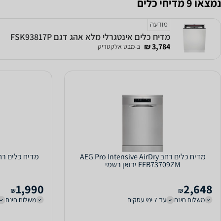
נמצאו 9 מדיחי כלים
מודעה
מדיח כלים אינטגרלי מלא אהג דגם FSK93817P
3,784 ₪
ב-מבט אלקטריק
מדיח כלים ‏רחב AEG Pro Intensive AirDry
FFB73709ZM יבואן רשמי
1,990
2,648
₪
₪
משלוח חינם
עד 7 ימי עסקים
משלוח חינם