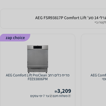
AEG FSR9381
קטרו ביי
zap choice
AEG ComfortLift 
מדיח כלים ‏רחב AEG Comfort Lift ProClean
FEE93806PM
3,209
₪
משלוח חינם
עד 7 ימי עסקים