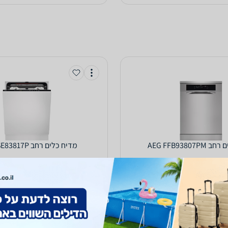
AEG FF
מדיח כלים ‏רחב AEG FSE83817P
5,247
₪
‫החל מ-
₪
הוספת חוות דעת
השוואה ב-8 חנויות
ה
השוואת מחירים
השוואת מחירים