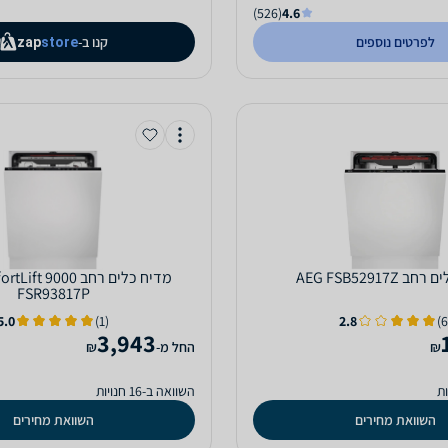
(526)
4.6
לפרטים נוספים
קנו ב-
zap
store
AEG FSB5
מדיח כלים ‏רחב 9000
FSR93817P
5.0
(1)
2.8
3,943
₪
‫החל מ-
₪
השוואה ב-16 חנויות
השוואת מחירים
השוואת מחירים