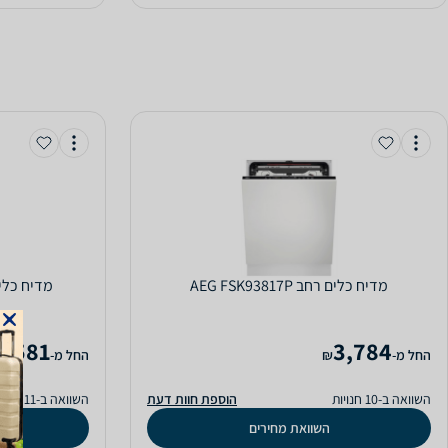
מדיח כלים ‏רחב AEG FSK93817P
מדיח כלים ‏רחב B93807PM
4,581
3,784
‫החל מ-
₪
‫החל מ-
השוואה ב-10 חנויות
הוספת חוות דעת
השוואה ב-11 חנויות
השוואת מחירים