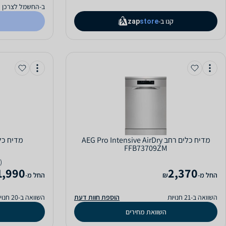
ב-החשמל לצרכן
קנו ב-
zap
store
מדיח כלים ‏רחב AEG Pro Intensive AirDry
מדיח כלים ‏רחב 2917Z
FFB73709ZM
(6)
1,990
2,370
‫החל מ-
₪
‫החל מ-
השוואה ב-21 חנויות
הוספת חוות דעת
השוואה ב-20 חנויות
השוואת מחירים