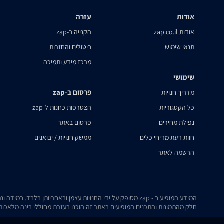
אודות
עזרה
אודות zap.co.il
הקנייה ב-zap
תנאי שימוש
ביטולים והחזרות
מרכז מידע ותמיכה
שימושי
פרסום ב-zap
מדריך חנויות
כל הקטגוריות
הצטרפות כחנות ל-zap
נפילת מחירים
פרסום באתר
חוות דעת מדיחי כלים
ממשק חנויות / יבואנים
הרשמה לאתר
המידע המופיע ב - zap מסופק על ידי החנויות עצמן ובאחריותן בלבד. במידה ונתקלת בבעיה כלשהי בנתונים המוצגים באתר, אנא שלח אלינו הודעה ואנו נטפל בעניין.
חלק מהתמונות והתכנים המופיעים באתר זה הוכנו בעזרת מחוללי בינה מלאכותית