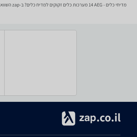
מדיחי כלים - ‏AEG ‏14 ‏מערכות כלים זקוקים למדיח כלים? ב-zap השוואת מחירים תמצאו את מבחר מדיחי הכלים הגדול בישראל עם יצרנים כגון: Bosch, Siemens, Blomberg, Beko ועוד.