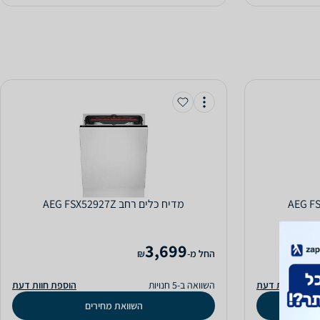
מדיח כלים ‏רחב AEG FSX52927Z
3,699
‫החל מ-
₪
וספת חוות דעת
השוואה ב-5 חנויות
הוספת חוות דעת
השוואת מחירים