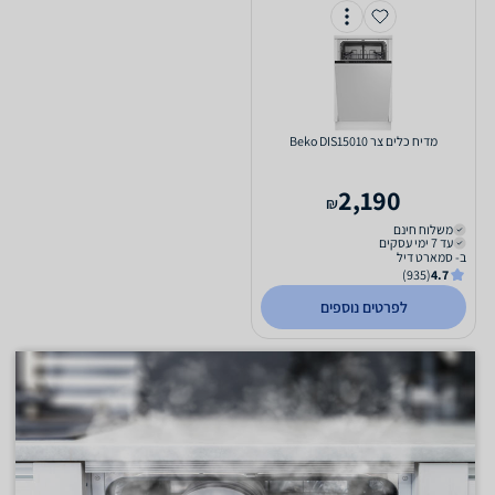
מדיח כלים ‏צר Beko DIS15010
2,190
₪
משלוח חינם
עד 7 ימי עסקים
ב- סמארט דיל
(935)
4.7
לפרטים נוספים