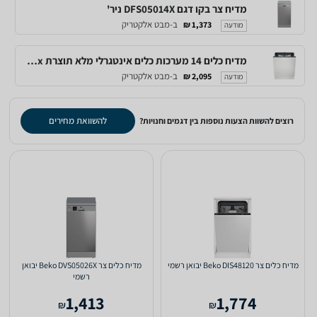
מדיח צר בקו דגם DFS05014X ניר'
ב-מבט אלקטריק
1,373 ₪
מודעה
מדיח כלים 14 מערכות כלים אינטגרלי מלא תוצרת Electrolux דגם EEG48200L אחריות יבואן .
ב-מבט אלקטריק
2,095 ₪
מודעה
להשוואת מחירים
רוצים להשוות הצעות נוספות בין דגמים וחנויות?
מדיח כלים ‏צר Beko DIS48120 יבואן רשמי
מדיח כלים ‏צר Beko DVS05026X יבואן
רשמי
1,413
1,774
₪
₪