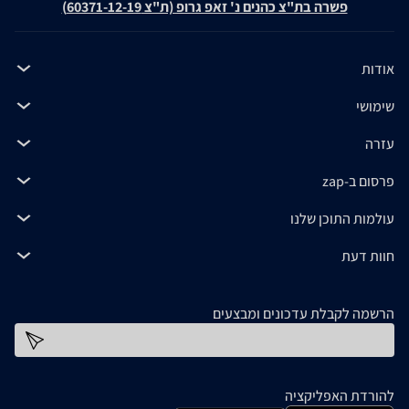
פשרה בת"צ כהנים נ' זאפ גרופ (ת"צ 60371-12-19)
אודות
שימושי
עזרה
פרסום ב-zap
עולמות התוכן שלנו
חוות דעת
הרשמה לקבלת עדכונים ומבצעים
כתובת דוא''ל
להורדת האפליקציה