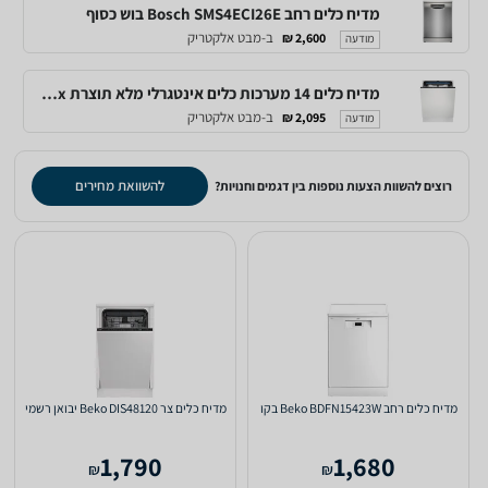
מדיח כלים רחב Bosch SMS4ECI26E בוש כסוף
ב-מבט אלקטריק
2,600 ₪
מודעה
מדיח כלים 14 מערכות כלים אינטגרלי מלא תוצרת Electrolux דגם EEG48200L אחריות יבואן .
ב-מבט אלקטריק
2,095 ₪
מודעה
להשוואת מחירים
רוצים להשוות הצעות נוספות בין דגמים וחנויות?
מדיח כלים ‏רחב Beko BDFN15423W בקו
מדיח כלים ‏צר Beko DIS48120 יבואן רשמי
1,790
1,680
₪
₪