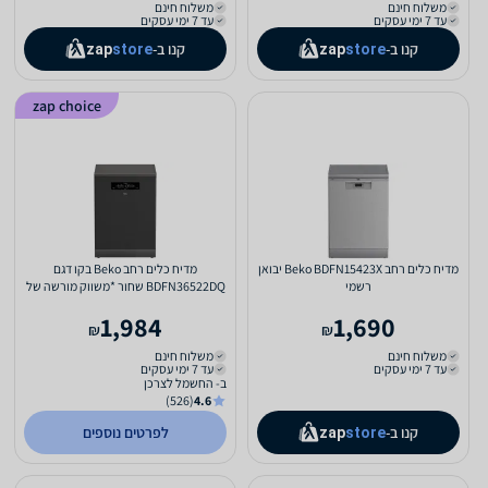
משלוח חינם
משלוח חינם
עד 7 ימי עסקים
עד 7 ימי עסקים
קנו ב-
קנו ב-
zap
store
zap
store
zap choice
מדיח כלים ‏רחב Beko BDFN15423X יבואן
מדיח כלים רחב Beko בקו דגם
רשמי
BDFN36522DQ שחור *משווק מורשה של
היבואן הרשמי מיניליין*
1,984
1,690
₪
₪
משלוח חינם
משלוח חינם
עד 7 ימי עסקים
עד 7 ימי עסקים
ב- החשמל לצרכן
(526)
4.6
קנו ב-
לפרטים נוספים
zap
store