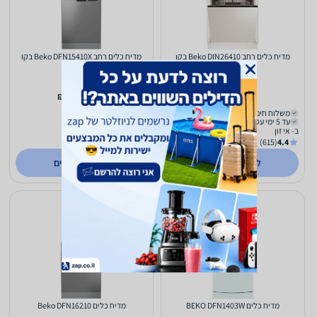
מדיח כלים רחב Beko DIN26410 בקו
מדיח כלים ‏רחב Beko DFN15410X בקו
1,769
1,891
₪
₪
משלוח חינם
משלוח חינם
עד 5 ימי עסקים
עד 5 ימי עסקים
ב- אי זון
ב- פירסט פרייס
(327)
4.5
(615)
4.4
לפרטים נוספים
לפרטים נוספים
מדיח כלים BEKO DFN1403W
מדיח כלים Beko DFN16210