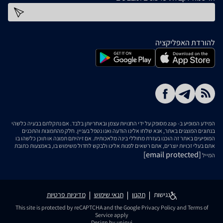
כתובת דוא''ל
להורדת האפליקציה
המידע המופיע ב- zap מסופק על ידי החנויות עצמן ובאחריותן בלבד. אם נתקלתם בבעיה כלשהי
בנתונים המוצגים באתר, אנא שלחו אלינו הודעה ואנו נטפל בעניין. חלק מהתמונות והתכנים
המופיעים באתר זה הוכנו בעזרת מחוללי בינה מלאכותית. אם זיהיתם תמונה או תוכן כלשהו בו
אתם בעלי זכויות יוצרים, אתם רשאים לפנות אלינו ולבקש לחדול משימוש בו, באמצעות כתובת
[email protected]
המייל
נגישות
תקנון
תנאי שימוש
מדיניות פרטיות
This site is protected by reCAPTCHA and the Google
Privacy Policy
and
Terms of
Service
apply
Design by uniqui