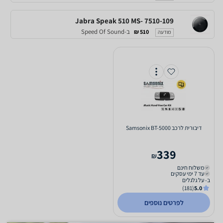
Jabra Speak 510 MS- 7510-109
ב-Speed Of Sound
510 ₪
מודעה
‏דיבורית לרכב Samsonix BT-5000
339
₪
משלוח חינם
עד 7 ימי עסקים
ב- על גלגלים
(181)
5.0
לפרטים נוספים