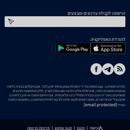
הרשמה לקבלת עדכונים ומבצעים
כתובת דוא''ל
להורדת האפליקציה
המידע המופיע ב- zap מסופק על ידי החנויות עצמן ובאחריותן בלבד. אם נתקלתם בבעיה כלשהי
בנתונים המוצגים באתר, אנא שלחו אלינו הודעה ואנו נטפל בעניין. חלק מהתמונות והתכנים
המופיעים באתר זה הוכנו בעזרת מחוללי בינה מלאכותית. אם זיהיתם תמונה או תוכן כלשהו בו
אתם בעלי זכויות יוצרים, אתם רשאים לפנות אלינו ולבקש לחדול משימוש בו, באמצעות כתובת
[email protected]
המייל
נגישות
תקנון
תנאי שימוש
מדיניות פרטיות