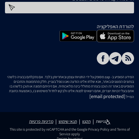
כתובת דוא''ל
להורדת האפליקציה
המידע המופיע ב- zap מסופק על ידי החנויות עצמן ובאחריותן בלבד. אם נתקלתם בבעיה כלשהי
בנתונים המוצגים באתר, אנא שלחו אלינו הודעה ואנו נטפל בעניין. חלק מהתמונות והתכנים
המופיעים באתר זה הוכנו בעזרת מחוללי בינה מלאכותית. אם זיהיתם תמונה או תוכן כלשהו בו
אתם בעלי זכויות יוצרים, אתם רשאים לפנות אלינו ולבקש לחדול משימוש בו, באמצעות כתובת
[email protected]
המייל
נגישות
תקנון
תנאי שימוש
מדיניות פרטיות
This site is protected by reCAPTCHA and the Google
Privacy Policy
and
Terms of
Service
apply
Design by uniqui