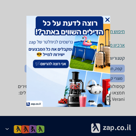
חיפוש חנויות קפסולות למכונות קפה לפי עיר
ארכיון מוצרים
קטגוריות משלימות
קפה, תה ואביזריהם
מטחנות קפה ותבלינים
מכונות קפה
מוצרי קפה
קפסולות למכונות קפה - ‏16 ‏יחידות ‏4 ב-zap השוואת מחירים
תמצאו מגוון רחב של קפסולות לקפה של היצרנים המובילים:
Lavazza, Mauro, illy, Espressoclub, Verani ועוד.