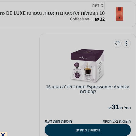
מודעה
10 קפסולות אלומיניום תואמות נספרסו Caffe Mauro DE LUXE
32 ₪
ב-CoffeeMan
Espressomor Arabika תואם דולצ'ה גוסטו 16
קפסולות
31
‫החל מ-
₪
השוואה ב-2 חנויות
הוספת חוות דעת
השוואת מחירים