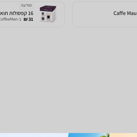
מודעה
16 קפסולות תואמות דולצה גוסטו Espressomor Arabika Dolce Gusto
31 ₪
ב-CoffeeMan