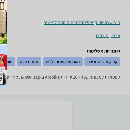
חיפוש חנויות קפסולות למכונות קפה לפי עיר
ארכיון מוצרים
קטגוריות משלימות
קפה, תה ואביזריהם
מטחנות קפה ותבלינים
מכונות קפה
מוצרי ק
קפסולות למכונות קפה - ‏16 ‏יחידות ‏Arabika ב-zap השוואת מחירים תמצאו מגוון רחב של קפסולות לקפה של היצרנים המובילים: Lavazza, Mauro, illy, Espressoclub, Verani ועוד.