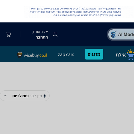
שלום אורח,
התחבר
מזגנים
zap cars
מיין לפי:
פופולריות