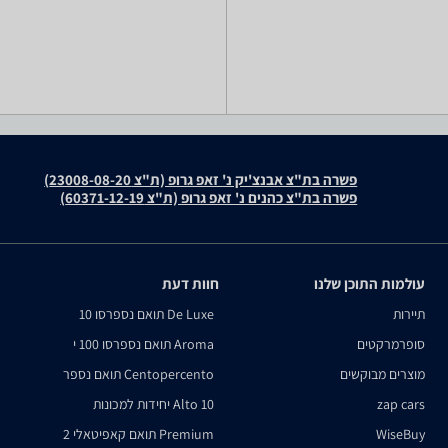
פשרה בת"צ אבנצ'יק נ' זאפ גרופ (ת"צ 23008-08-20)
פשרה בת"צ כהנים נ' זאפ גרופ (ת"צ 60371-12-19)
עולמות התוכן שלנו
חוות דעת
תיירות
De Luxe תואם נספרסו 10
סופרמרקטים
Aroma תואם נספרסו 100 י
מוצרים מבוקשים
Centopercento תואם נספר
zap cars
Alto 10 יחידות למכונות
WiseBuy
Premium תואם קאפיטאלי 2