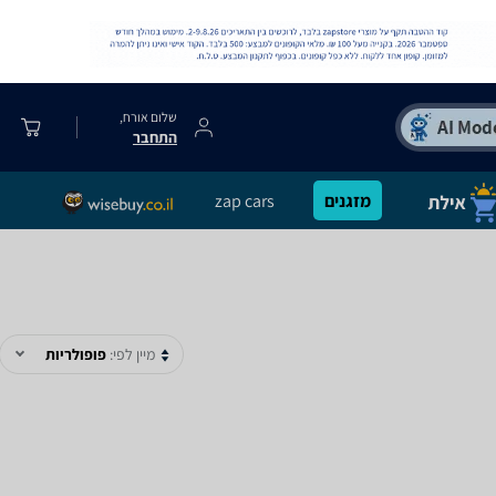
שלום אורח,
התחבר
מזגנים
zap cars
מיין לפי:
פופולריות