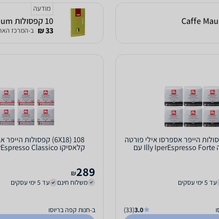
מודעה
10 קפסולות Mauro Premium תואמות נספרסו
33 ₪
ב-המרכז הארצ
6X18) קפסולות הייפר אספרסו אילי פורטה
108 (6X18) קפסולות הייפ
קלייה כפולה Illy IperEspresso Forte עם
משלוח...
משלוח חינם!
289
₪
עד 5 ימי עסקים
משלוח חינם
עד 5 ימי עסקים
ו
3.0
(33)
ב-חנות קפה בריוסו