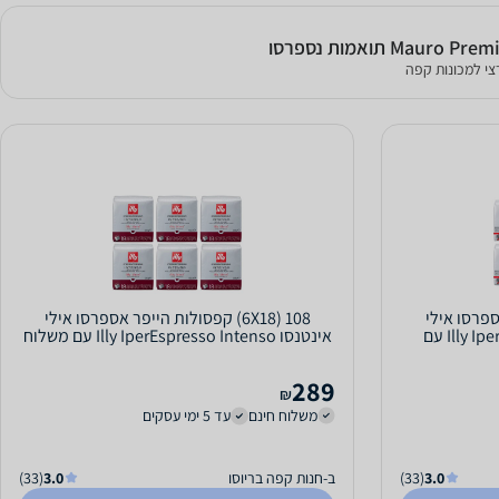
י למכונות קפה
ר אספרסו אילי
108 (6X18) קפסולות הייפר אספרסו אילי
קלאסיקו Illy IperEspresso Classico עם
אינטנסו Illy IperEspresso Intenso עם משלוח
חינם!
289
₪
משלוח חינם
עד 5 ימי עסקים
3.0
(33)
ב-חנות קפה בריוסו
3.0
(33)