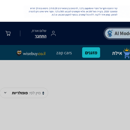
שלום אורח,
התחבר
מזגנים
zap cars
מיין לפי:
פופולריות