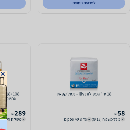
לפרטים נוספים
18 יח' קפסולות illy - נטול קפאין
8
אתיופיה Illy IperEspresso Ethiopia
289
58
₪
₪
כולל משלוח (15 ₪)
עד 3 ימי עסקים
משלוח חינם