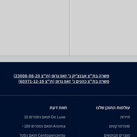
פשרה בת"צ אבנצ'יק נ' זאפ גרופ (ת"צ 23008-08-20)
פשרה בת"צ כהנים נ' זאפ גרופ (ת"צ 60371-12-19)
עולמות התוכן שלנו
חוות דעת
תיירות
De Luxe תואם נספרסו 10
סופרמרקטים
Aroma תואם נספרסו 100 י
מוצרים מבוקשים
Centopercento תואם נספר