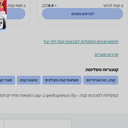
ב-קפה לנדוור
0.0
(27)
ב-חנות קפה בריוס
לפרטים נוספים
חיפוש חנויות קפסולות למכונות קפה לפי עיר
ארכיון מוצרים
קטגוריות משלימות
קפה, תה ואביזריהם
מטחנות קפה ותבלינים
מכונות קפה
מוצרי ק
קפסולות למכונות קפה - ‏illy ‏iperEspresso ב-zap השוואת מחירים תמצאו מגוון רחב של קפסולות לקפה של היצרנים המובילים: Lavazza, Mauro, illy, Espressoclub, Verani ועוד.