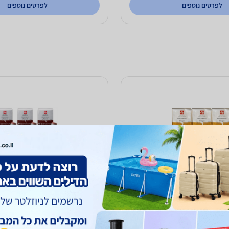
לפרטים נוספים
לפרטים נוספים
10 (6X18) קפסולות הייפר אספרסו אילי
108 (6X18) קפסולות הייפ
גואטמלה Illy IperEspresso Guatemala
289
₪
עד 5 ימי עסקים
משלוח חינם
עד 5 ימי עסקים