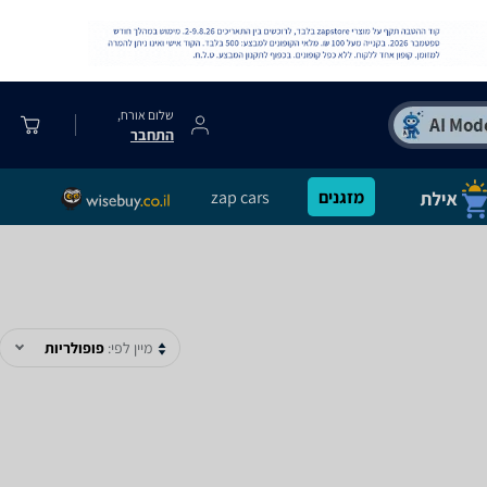
שלום אורח,
התחבר
מזגנים
zap cars
מיין לפי:
פופולריות