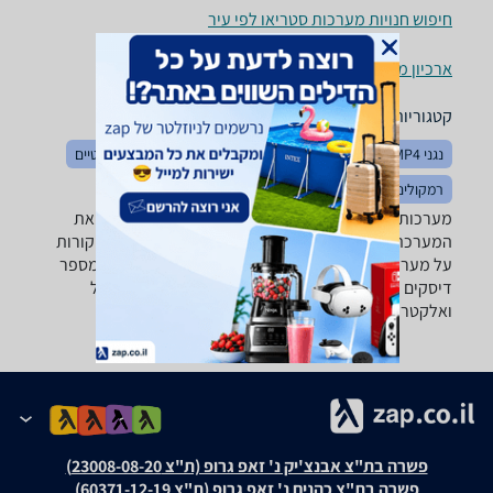
חיפוש חנויות מערכות סטריאו לפי עיר
ארכיון מוצרים
קטגוריות משלימות
נגני MP3 / MP4
קומפקט דיסקים
רמקולים ניידים ואלחוטיים
רמקולים
מערכות סטריאו - ‏CD-R/CD-RW ‏1 ‏דיסקים רוצה למצוא את
המערכת סטריאו שאתה צריך? רק בזאפ תמצא מאות ביקורות
על מערכות סטריאו מערכת סינון מתקדמת לפי מותג , מספר
דיסקים ועוד, השוואת מחירים ביותר מאלף חנויות חשמל
ואלקטרוניקה ותקבל החלטה חכמה!
פשרה בת"צ אבנצ'יק נ' זאפ גרופ (ת"צ 23008-08-20)
פשרה בת"צ כהנים נ' זאפ גרופ (ת"צ 60371-12-19)