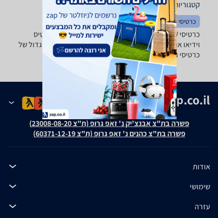
קטגוריות משלימות
כרטיסי רשת
כרטיסי קול
כרטיסי USB
כרטיסי TV ועריכה - ‏EasyCap ‏לכידת וידאו זקוקים לכרטיס
וידיאו או טלויזיה? ב-zap השוואת מחירים תמצאו מבחר גדול של
כרטיסי וידיאו וטלויזיה של מיטב היצרנים.
פשרה בת"צ אבנצ'יק נ' זאפ גרופ (ת"צ 23008-08-20)
פשרה בת"צ כהנים נ' זאפ גרופ (ת"צ 60371-12-19)
אודות
שימושי
עזרה