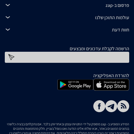
פרסום ב-zap
עולמות התוכן שלנו
חוות דעת
הרשמה לקבלת עדכונים ומבצעים
כתובת דוא''ל
להורדת האפליקציה
המידע המופיע ב- zap מסופק על ידי החנויות עצמן ובאחריותן בלבד. אם נתקלתם בבעיה כלשהי
בנתונים המוצגים באתר, אנא שלחו אלינו הודעה ואנו נטפל בעניין. חלק מהתמונות והתכנים
המופיעים באתר זה הוכנו בעזרת מחוללי בינה מלאכותית. אם זיהיתם תמונה או תוכן כלשהו בו