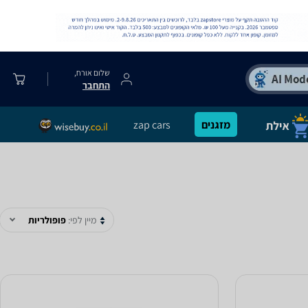
שלום אורח,
התחבר
מזגנים
zap cars
מיין לפי:
פופולריות