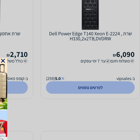
שרת Dell Power Edge T140 Xeon E-2224 ,
שרת אחסון hecus NAS N5810 N5810
H330,2x2TB,DVDRW
2,710
6,090
₪
₪
משלוח חינם
עד 7 ימי עסקים
כולל משלוח (45 ₪)
ב-vipsales
5.0
(259)
ב-קומפ מאסטר
לפרטים נוספים