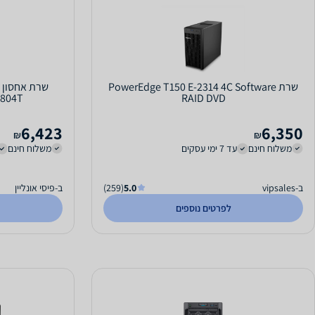
שרת PowerEdge T150 E-2314 4C Software
RAID DVD
AS6804T עם 4 מפ
6,423
6,350
₪
₪
משלוח חינם
עד 7 ימי עסקים
משלוח חינם
ב-vipsales
5.0
(259)
ב-פיסי אונליין
לפרטים נוספים