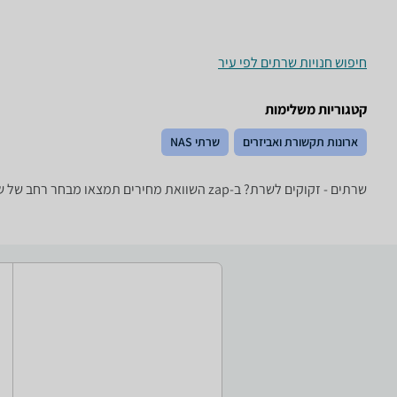
חיפוש חנויות שרתים לפי עיר
קטגוריות משלימות
ארונות תקשורת ואביזרים
שרתי NAS
שרתים - זקוקים לשרת? ב-zap השוואת מחירים תמצאו מבחר רחב של שרתים ושרתי אחסון של מיטב היצרנים: IBM, HP, QNAP, Supermicro ועוד.