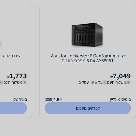
שרת אחסון Asustor Lockerstor 6 Gen3
שרת אחסון GREEN NASync DXP2800
AS6806T עם 6 מפרצי כוננים
1,773
7,049
₪
₪
משלוח חינם
עד 5 ימי עסקים
משלוח חינם
ב-פיסי אונליין
4.9
(889)
ב-ניר טק
לפרטים נוספים