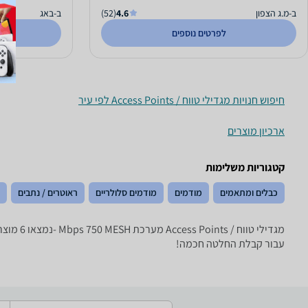
ב-מ.ג הצפון
4.6
(52)
ב-באג
לפרטים נוספים
חיפוש חנויות מגדילי טווח / Access Points לפי עיר
ארכיון מוצרים
קטגוריות משלימות
כבלים ומתאמים
מודמים
מודמים סלולריים
ראוטרים / נתבים
עבור קבלת החלטה חכמה!