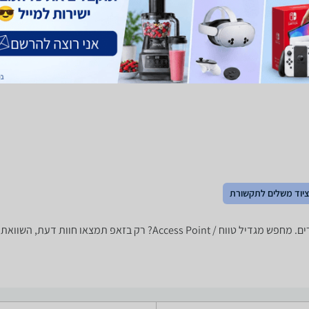
(658)
2.6
לפרטים נוספים
ציוד משלים לתקשורת
מגדילי טווח / Access Points ‏מערכת MESH ‏750 ‏Mbps -נמצאו 6 מוצרים. 