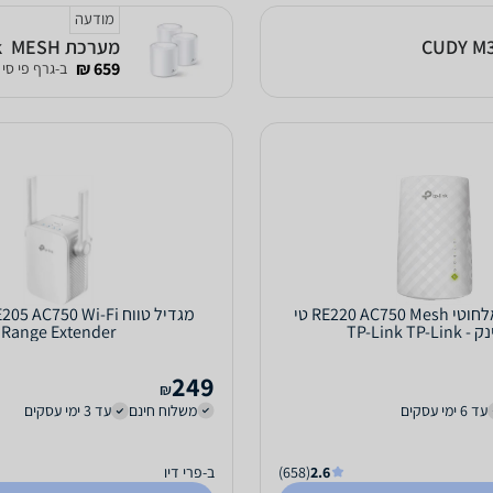
מודעה
מערכת MESH ‏ Deco X20 AX1800 Mesh 3-Pack TP-Link מתצוגה\ביטולי עסקה
659 ₪
ב-גרף פי סי
מגדיל טווח אלחוטי RE220 AC750 Mesh טי
מגדיל טווח AC750 Wi-Fi
TP-Link TP-L
Range Extender
249
₪
עד 6 ימי עסקים
משלוח חינם
עד 3 ימי עסקים
2.6
(658)
ב-פרי דיו