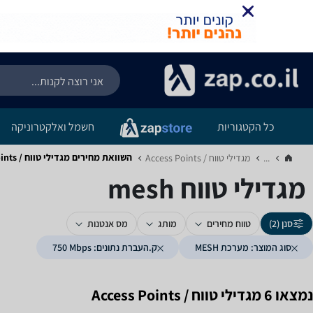
כל הקטגוריות
חשמל ואלקטרוניקה
השוואת מחירים מגדילי טווח / Access Points ‏מערכת MESH ‏750 ‏Mbps
...
מגדילי טווח / Access Points‏
מגדילי טווח mesh
סנן (2)
טווח מחירים
מותג
מס אנטנות
סוג המוצר: מערכת MESH
ק.העברת נתונים: 750‎ Mbps
נמצאו 6 מגדילי טווח / Access Points