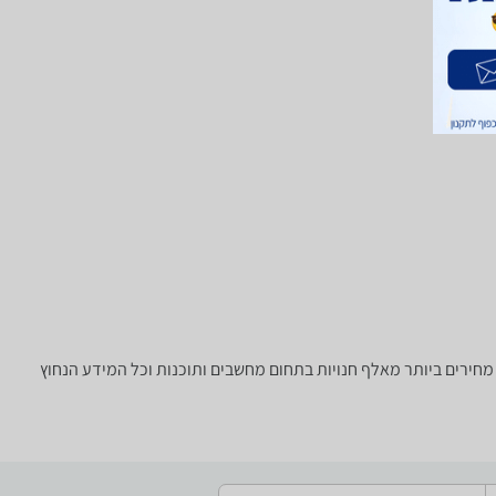
מחפש מגדיל טווח / Access Point? רק בזאפ תמצאו חוות דעת, השוואת מחירים ביותר מאלף חנויות בתחום מחשבים ותוכנות וכל המידע הנחוץ