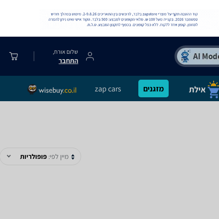
שלום אורח,
התחבר
מזגנים
zap cars
מיין לפי:
פופולריות