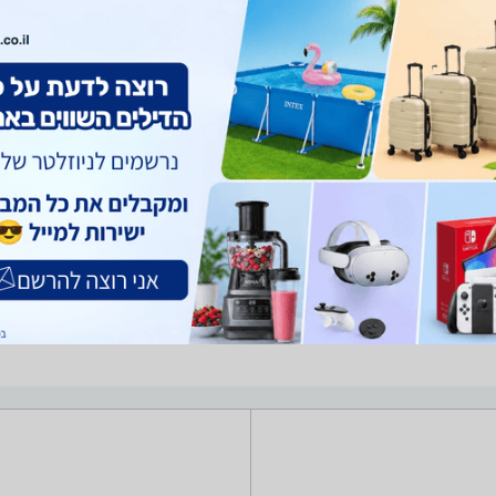
ציוד משלים לתקשורת
מגדילי טווח / Access Points ‏מערכת MESH ‏1300 ‏Mbps -נמצאו 2 מוצרים.