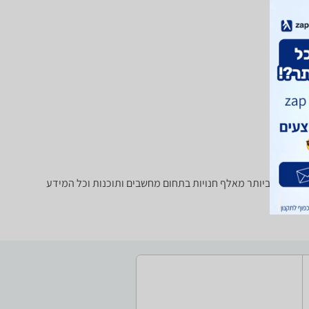
 מחפש מגדיל טווח / Access Point? רק בזאפ תמצאו חוות דעת, השוואת מחירים ביותר מאלף חנויות בתחום מחשבים ותוכנות וכל המידע