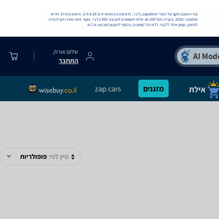
שלום אורח,
התחבר
מזגנים
zap cars
מיין לפי:
פופולריות