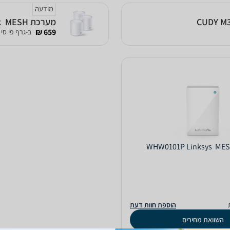
מודעה
מערכת MESH ‏ Deco X20 AX1800 Mesh 3-Pack TP-Link מתצוגה\ביטולי עסקה
659 ₪
ב-גרף פי סי
הוספת חוות דעת
השוואת מחירים