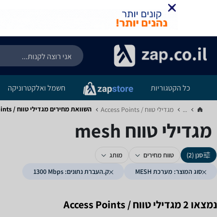
כל הקטגוריות
חשמל ואלקטרוניקה
השוואת מחירים מגדילי טווח / Access Points ‏מערכת MESH ‏1300 ‏Mbps
...
מגדילי טווח / Access Points‏
מגדילי טווח mesh
סנן (2)
טווח מחירים
מותג
סוג המוצר: מערכת MESH
ק.העברת נתונים: 1300‎ Mbps
נמצאו 2 מגדילי טווח / Access Points