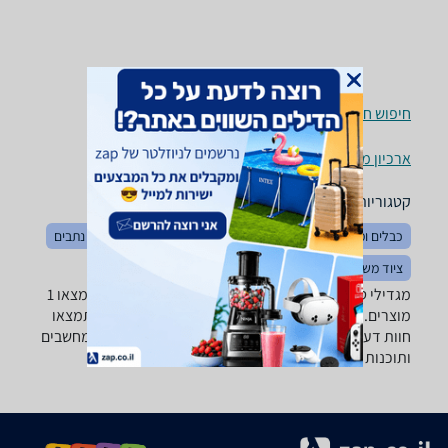
חיפוש חנויות מגדילי טווח / Access Points לפי עיר
ארכיון מוצרים
קטגוריות משלימות
כבלים ומתאמים
מודמים
מודמים סלולריים
ראוטרים / נתבים
ציוד משלים לתקשורת
מגדילי טווח / Access Points ‏נקודת גישה ‏b/g/n/ac -נמצאו 1
מוצרים. מחפש מגדיל טווח / Access Point? רק בזאפ תמצאו
חוות דעת, השוואת מחירים ביותר מאלף חנויות בתחום מחשבים
ותוכנות וכל המידע הנחוץ עבור קבלת החלטה חכמה!