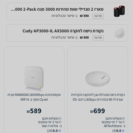
מארז 2 מגדילי טווח מהירות 3000 מגה CUDY M3000 2-Pack
ב-שישר טכנולוגיות
590 ₪
מודעה
נקודת גישה לתקרה Cudy AP3000-IL AX3000
ב-שישר טכנולוגיות
500 ₪
מודעה
נקודת גישה מנוהלת ענן להתקנה תקרתית
אקסס פוינט NWA90AX 1800Mbps מבית
עם Wi-Fi 6 במהירות 1.8Gbps דגם DS-
Zyxel תומך ב-WIFI 6
3WAP622G-SI מבית...
589
699
₪
₪
משלוח חינם
משלוח חינם
עד 7 ימי עסקים
עד 3 ימי עסקים
ב- AllTechStore
ב- אולטרה שופ
(24)
5.0
(4)
0.0