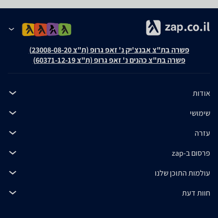
פשרה בת"צ אבנצ'יק נ' זאפ גרופ (ת"צ 23008-08-20)
פשרה בת"צ כהנים נ' זאפ גרופ (ת"צ 60371-12-19)
אודות
שימושי
עזרה
פרסום ב-zap
עולמות התוכן שלנו
חוות דעת