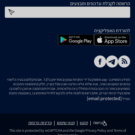
הרשמה לקבלת עדכונים ומבצעים
כתובת דוא''ל
להורדת האפליקציה
המידע המופיע ב- zap מסופק על ידי החנויות עצמן ובאחריותן בלבד. אם נתקלתם בבעיה כלשהי
בנתונים המוצגים באתר, אנא שלחו אלינו הודעה ואנו נטפל בעניין. חלק מהתמונות והתכנים
המופיעים באתר זה הוכנו בעזרת מחוללי בינה מלאכותית. אם זיהיתם תמונה או תוכן כלשהו בו
אתם בעלי זכויות יוצרים, אתם רשאים לפנות אלינו ולבקש לחדול משימוש בו, באמצעות כתובת
[email protected]
המייל
נגישות
תקנון
תנאי שימוש
מדיניות פרטיות
This site is protected by reCAPTCHA and the Google
Privacy Policy
and
Terms of
Service
apply