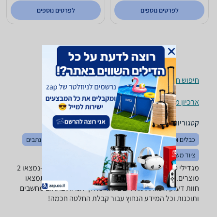
לפרטים נוספים
לפרטים נוספים
חיפוש חנויות מגדילי טווח / Access Points לפי עיר
ארכיון מוצרים
קטגוריות משלימות
כבלים ומתאמים
מודמים
מודמים סלולריים
ראוטרים / נתבים
ציוד משלים לתקשורת
מגדילי טווח / Access Points ‏נקודת גישה ‏1800 ‏Mbps -נמצאו 2
מוצרים. מחפש מגדיל טווח / Access Point? רק בזאפ תמצאו
חוות דעת, השוואת מחירים ביותר מאלף חנויות בתחום מחשבים
ותוכנות וכל המידע הנחוץ עבור קבלת החלטה חכמה!