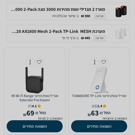
מארז 2 מגדילי טווח מהירות 3000 מגה CUDY M3000 2-Pack
ב-שישר טכנולוגיות
590 ₪
מודעה
מערכת MESH ‏ Deco X20 AX1800 Mesh 2-Pack TP-Link
ב-גרף פי סי
445 ₪
מודעה
‏מגדיל טווח/רפיטר TLWA850RE TP-Link
‏מגדיל טווח/רפיטר Mi Wi-Fi Range
Extender Pro Xiaomi
(7)
4.1
(15)
2.4
69
63
‫החל מ-
‫החל מ-
₪
₪
השוואה ב-9 חנויות
השוואה ב-2 חנויות
השוואת מחירים
השוואת מחירים