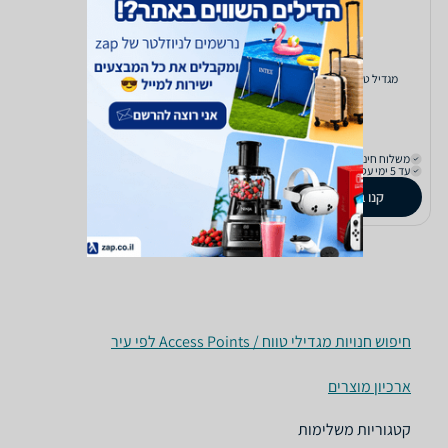
‏מגדיל טווח/רפיטר A301 Tenda
254
₪
משלוח חינם
עד 5 ימי עסקים
קנו ב-
zap
store
חיפוש חנויות מגדילי טווח / Access Points לפי עיר
ארכיון מוצרים
קטגוריות משלימות