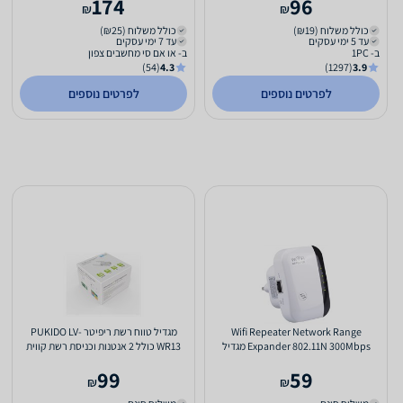
174
96
₪
₪
כולל משלוח (₪19)
כולל משלוח (₪25)
עד 5 ימי עסקים
עד 7 ימי עסקים
ב- 1PC
ב- או אם סי מחשבים צפון
(54)
4.3
(1297)
3.9
לפרטים נוספים
לפרטים נוספים
Wifi Repeater Network Range
מגדיל טווח רשת ריפיטר PUKIDO LV-
Expander 802.11N 300Mbps מגדיל
WR13 כולל 2 אנטנות וכניסת רשת קווית
טווח רשת אלחוטית
99
59
₪
₪