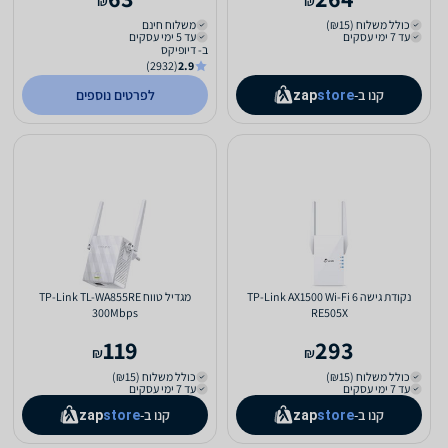
₪
₪
כולל משלוח (₪15)
משלוח חינם
עד 7 ימי עסקים
עד 5 ימי עסקים
ב- דיופיקס
(2932)
2.9
קנו ב-
לפרטים נוספים
zap
store
נקודת גישה TP-Link AX1500 Wi-Fi 6
מגדיל טווח TP-Link TL-WA855RE
300Mbps
RE505X
119
293
₪
₪
כולל משלוח (₪15)
כולל משלוח (₪15)
עד 7 ימי עסקים
עד 7 ימי עסקים
קנו ב-
קנו ב-
zap
store
zap
store