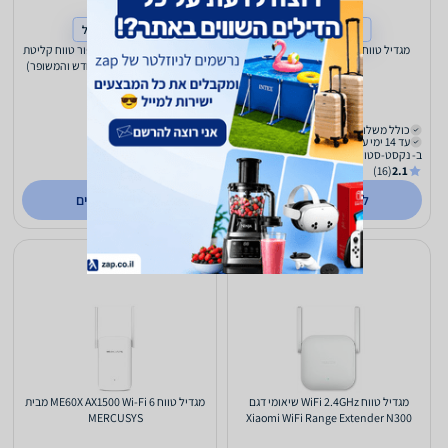
קנייה מחו"ל
קנייה מחו"ל
מגדיל טווח 2.4G Wifi מהירות העברה
מגבר אינטרנט Xiaomi- שיפור טווח קליטת
300Mbps
אינטרנט אלחוטי (הדגם החדש והמשופר)
189
129
₪
₪
כולל משלוח (₪10)
כולל משלוח (₪10)
עד 14 ימי עסקים
עד 14 ימי עסקים
ב- נקסט-סטוק
ב- נקסט-סטוק
(16)
2.1
(16)
2.1
לפרטים נוספים
לפרטים נוספים
מגדיל טווח WiFi 2.4GHz שיאומי דגם
מגדיל טווח ME60X AX1500 Wi-Fi 6 מבית
MERCUSYS
Xiaomi WiFi Range Extender N300