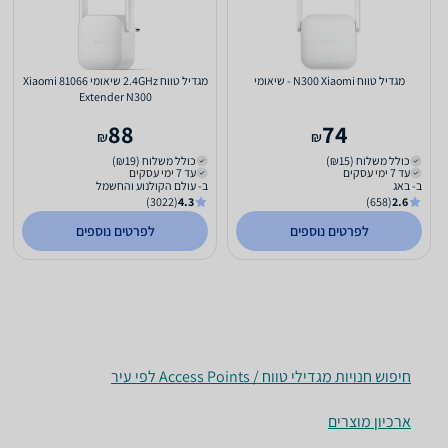
מגדיל טווח N300 Xiaomi - שיאומי
מגדיל טווח 2.4GHz שיאומי 81066 Xiaomi
Extender N300
88
74
₪
₪
כולל משלוח (₪15)
כולל משלוח (₪19)
עד 7 ימי עסקים
עד 7 ימי עסקים
ב- באג
ב- עולם הקולנוע והחשמל
(3022)
4.3
(658)
2.6
לפרטים נוספים
לפרטים נוספים
חיפוש חנויות מגדילי טווח / Access Points לפי עיר
ארכיון מוצרים