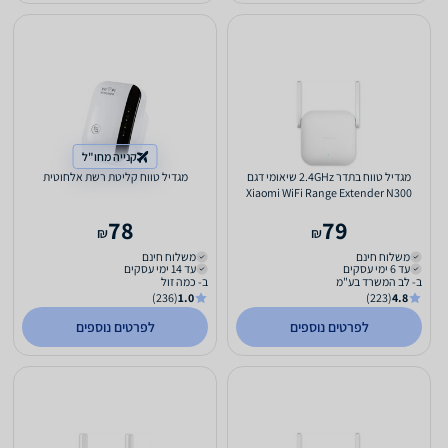
קנייה מחו"ל
מגדיל טווח בתדר 2.4GHz שיאומי דגם
מגדיל טווח קליטת רשת אלחוטית
Xiaomi WiFi Range Extender N300
78
79
₪
₪
משלוח חינם
משלוח חינם
עד 6 ימי עסקים
עד 14 ימי עסקים
ב- לב המשרד בע"מ
ב- כמה זול
(236)
1.0
(223)
4.8
לפרטים נוספים
לפרטים נוספים