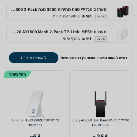
מארז 2 מגדילי טווח מהירות 3000 מגה CUDY M3000 2-Pack
ב-שישר טכנולוגיות
590 ₪
מודעה
מערכת MESH ‏ Deco X20 AX1800 Mesh 2-Pack TP-Link
ב-גרף פי סי
445 ₪
מודעה
להשוואת מחירים
רוצים להשוות הצעות נוספות בין דגמים וחנויות?
הזול ביותר
מגדיל טווח Cudy AX3000 Dual Band Wi-
נקודת גישה TP-Link TL-WA850RE
300Mbps
Fi 6 RE3000
63
264