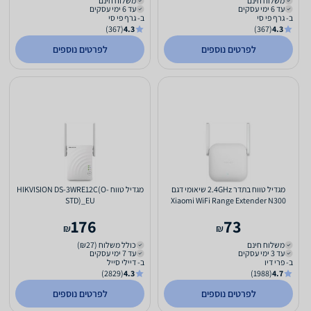
משלוח חינם
משלוח חינם
עד 6 ימי עסקים
עד 6 ימי עסקים
ב- גרף פי סי
ב- גרף פי סי
(367)
4.3
(367)
4.3
לפרטים נוספים
לפרטים נוספים
מגדיל טווח בתדר 2.4GHz שיאומי דגם
מגדיל טווח HIKVISION DS-3WRE12C(O-
STD)_EU
Xiaomi WiFi Range Extender N300
176
73
₪
₪
משלוח חינם
כולל משלוח (₪27)
עד 3 ימי עסקים
עד 7 ימי עסקים
ב- פרי דיו
ב- דיילי סייל
(2829)
4.3
(1988)
4.7
לפרטים נוספים
לפרטים נוספים