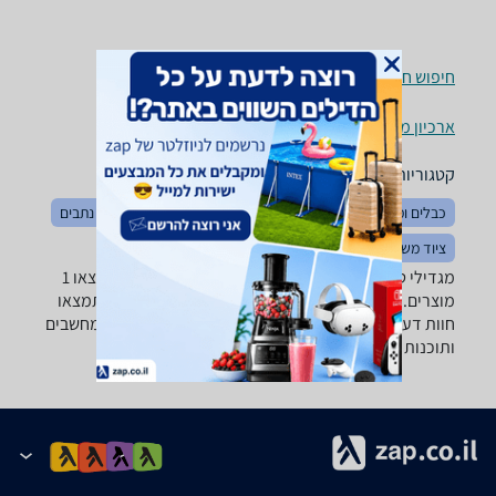
חיפוש חנויות מגדילי טווח / Access Points לפי עיר
ארכיון מוצרים
קטגוריות משלימות
כבלים ומתאמים
מודמים
מודמים סלולריים
ראוטרים / נתבים
ציוד משלים לתקשורת
מגדילי טווח / Access Points ‏Linksys ‏1300 ‏Mbps -נמצאו 1
מוצרים. מחפש מגדיל טווח / Access Point? רק בזאפ תמצאו
חוות דעת, השוואת מחירים ביותר מאלף חנויות בתחום מחשבים
ותוכנות וכל המידע הנחוץ עבור קבלת החלטה חכמה!