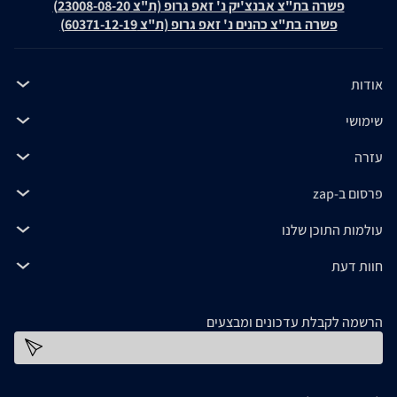
פשרה בת"צ אבנצ'יק נ' זאפ גרופ (ת"צ 23008-08-20)
פשרה בת"צ כהנים נ' זאפ גרופ (ת"צ 60371-12-19)
אודות
שימושי
עזרה
פרסום ב-zap
עולמות התוכן שלנו
חוות דעת
הרשמה לקבלת עדכונים ומבצעים
כתובת דוא''ל