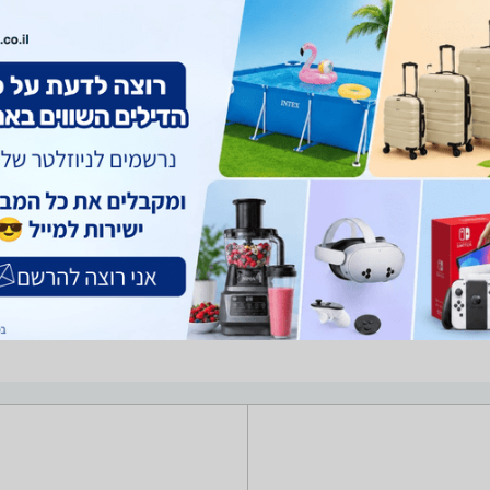
ציוד משלים לתקשורת
מגדילי טווח / Access Points ‏300 ‏Mbps ‏LAN 10/100Mbps x2 -נמ