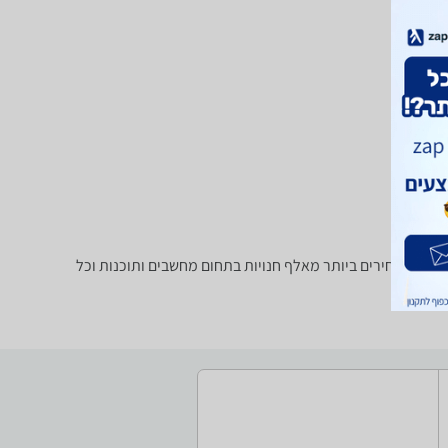
צאו 1 מוצרים. מחפש מגדיל טווח / Access Point? רק בזאפ תמצאו חוות דעת, השוואת מחירים ביותר מאלף חנויות בתחום מחשבים ותוכנות וכל