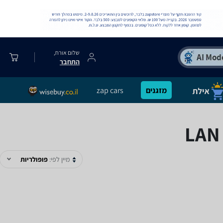
שלום אורח,
התחבר
מזגנים
zap cars
מיין לפי:
פופולריות