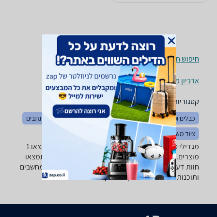
חיפוש חנויות מגדילי טווח / Access Points לפי עיר
ארכיון מוצרים
קטגוריות משלימות
כבלים ומתאמים
מודמים
מודמים סלולריים
ראוטרים / נתבים
ציוד משלים לתקשורת
מגדילי טווח / Access Points ‏200 - 400 ‏750 ‏Mbps -נמצאו 1
מוצרים. מחפש מגדיל טווח / Access Point? רק בזאפ תמצאו
חוות דעת, השוואת מחירים ביותר מאלף חנויות בתחום מחשבים
ותוכנות וכל המידע הנחוץ עבור קבלת החלטה חכמה!