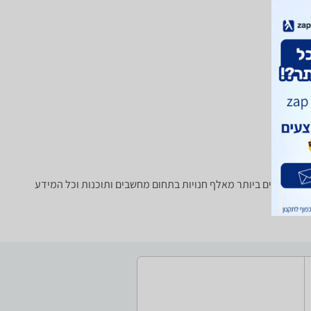
 מוצרים. מחפש מגדיל טווח / Access Point? רק בזאפ תמצאו חוות דעת, השוואת מחירים ביותר מאלף חנויות בתחום מחשבים ותוכנות וכל המידע