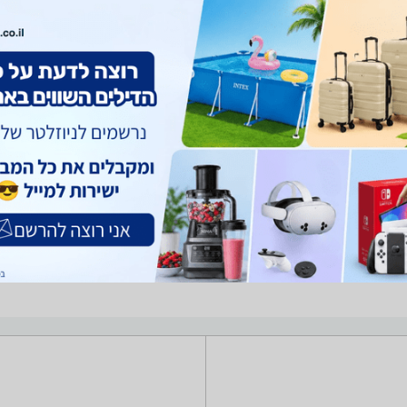
ציוד משלים לתקשורת
מגדילי טווח / Access Points ‏750 ‏Mbps ‏LAN 10/100Mbps -נמצאו 1