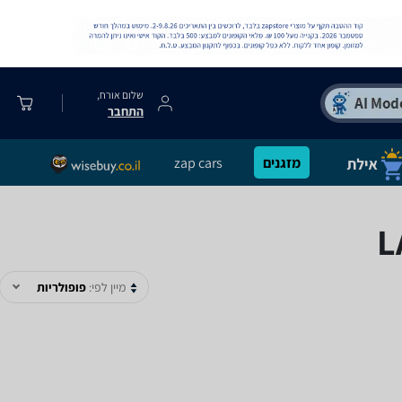
שלום אורח,
התחבר
מזגנים
zap cars
מיין לפי:
פופולריות