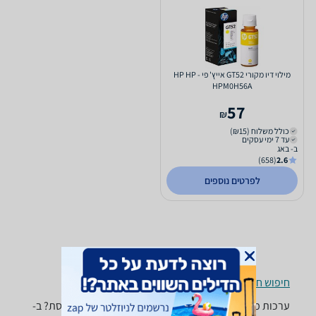
מילוי דיו מקורי GT52 אייץ' פי - HP HP
HPM0H56A
57
₪
כולל משלוח (₪15)
עד 7 ימי עסקים
ב- באג
(658)
2.6
לפרטים נוספים
חיפוש חנויות ערכות מילוי דיו לפי עיר
ערכות מילוי דיו - ‏צהוב ‏Bug זקוקים לערכת מילוי למדפסת? ב-