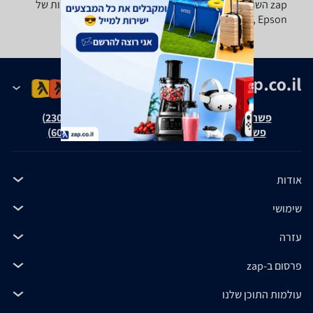
zap השוואת מחירים תמצאו מבחר ערכות מילוי למדפסות של
Canon, Xerox, Epson ועוד.
פשרה בת"צ אבנצ'יק נ' זאפ גרופ (ת"צ 23008-08-20)
פשרה בת"צ כהנים נ' זאפ גרופ (ת"צ 60371-12-19)
אודות
שימושי
עזרה
פרסום ב-zap
עולמות התוכן שלנו