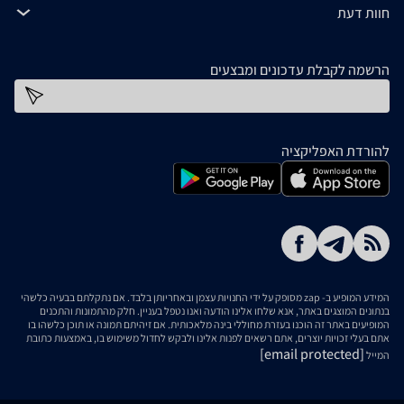
חוות דעת
הרשמה לקבלת עדכונים ומבצעים
כתובת דוא''ל
להורדת האפליקציה
המידע המופיע ב- zap מסופק על ידי החנויות עצמן ובאחריותן בלבד. אם נתקלתם בבעיה כלשהי
בנתונים המוצגים באתר, אנא שלחו אלינו הודעה ואנו נטפל בעניין. חלק מהתמונות והתכנים
המופיעים באתר זה הוכנו בעזרת מחוללי בינה מלאכותית. אם זיהיתם תמונה או תוכן כלשהו בו
אתם בעלי זכויות יוצרים, אתם רשאים לפנות אלינו ולבקש לחדול משימוש בו, באמצעות כתובת
[email protected]
המייל