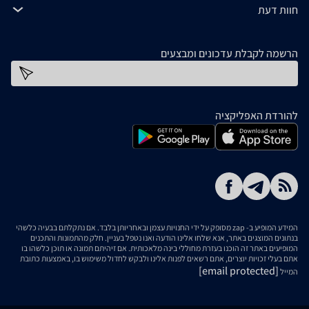
חוות דעת
הרשמה לקבלת עדכונים ומבצעים
כתובת דוא''ל
להורדת האפליקציה
המידע המופיע ב- zap מסופק על ידי החנויות עצמן ובאחריותן בלבד. אם נתקלתם בבעיה כלשהי
בנתונים המוצגים באתר, אנא שלחו אלינו הודעה ואנו נטפל בעניין. חלק מהתמונות והתכנים
המופיעים באתר זה הוכנו בעזרת מחוללי בינה מלאכותית. אם זיהיתם תמונה או תוכן כלשהו בו
אתם בעלי זכויות יוצרים, אתם רשאים לפנות אלינו ולבקש לחדול משימוש בו, באמצעות כתובת
[email protected]
המייל