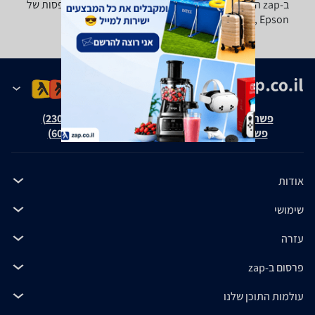
ב-zap השוואת מחירים תמצאו מבחר ערכות מילוי למדפסות של
Canon, Xerox, Epson ועוד.
פשרה בת"צ אבנצ'יק נ' זאפ גרופ (ת"צ 23008-08-20)
פשרה בת"צ כהנים נ' זאפ גרופ (ת"צ 60371-12-19)
אודות
שימושי
עזרה
פרסום ב-zap
עולמות התוכן שלנו