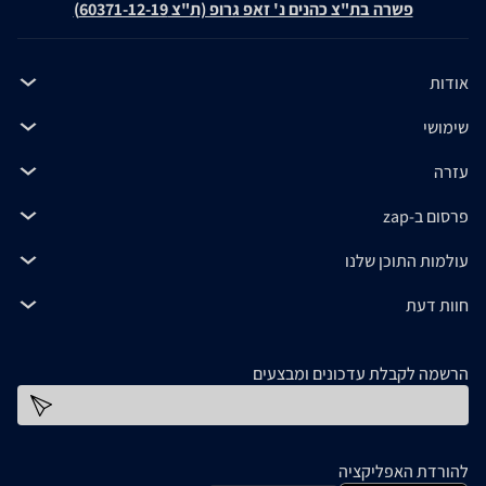
פשרה בת"צ כהנים נ' זאפ גרופ (ת"צ 60371-12-19)
אודות
שימושי
עזרה
פרסום ב-zap
עולמות התוכן שלנו
חוות דעת
הרשמה לקבלת עדכונים ומבצעים
כתובת דוא''ל
להורדת האפליקציה