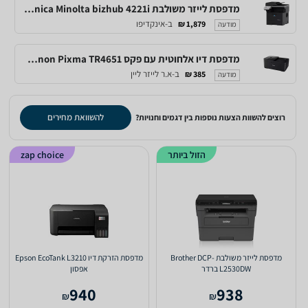
מדפסת ‏לייזר ‏משולבת Konica Minolta bizhub 4221i
ב-אינקדיפו
1,879 ₪
מודעה
מדפסת דיו אלחוטית עם פקס Canon Pixma TR4651 לבנה
ב-א.ר לייזר ליין
385 ₪
מודעה
להשוואת מחירים
רוצים להשוות הצעות נוספות בין דגמים וחנויות?
הזול ביותר
zap choice
מדפסת לייזר משולבת Brother DCP-
מדפסת הזרקת דיו Epson EcoTank L3210
L2530DW ברדר
אפסון
940
938
₪
₪