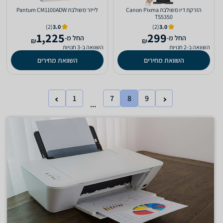
‏הזרקת דיו ‏משולבת Canon Pixma
‏לייזר ‏משולבת Pantum CM1100ADW
TS5350
(2)
3.0
(2)
3.0
1,225
299
‫החל מ-
‫החל מ-
₪
₪
השוואה ב-2 חנויות
השוואה ב-3 חנויות
השוואת מחירים
השוואת מחירים
1
7
8
9
...