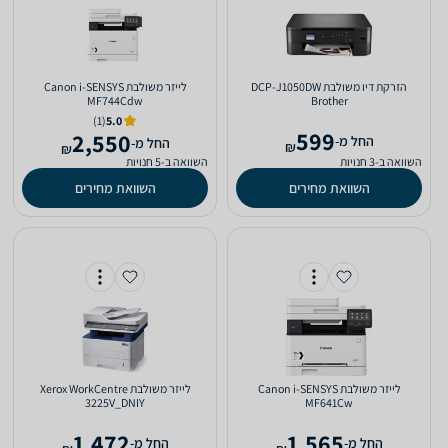
‏הזרקת דיו ‏משולבת ‎DCP-J1050DW
‏לייזר ‏משולבת Canon i-SENSYS
MF744Cdw
Brother
(1)
5.0
599
2,550
‫החל מ-
‫החל מ-
₪
₪
השוואה ב-3 חנויות
השוואה ב-5 חנויות
השוואת מחירים
השוואת מחירים
‏לייזר ‏משולבת Canon i-SENSYS
‏לייזר ‏משולבת Xerox WorkCentre
3225V_DNIY
MF641Cw
1,472
1,565
‫החל מ-
‫החל מ-