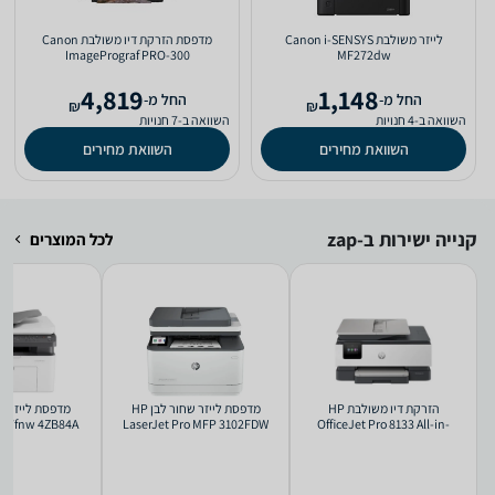
‏לייזר ‏משולבת Canon i-SENSYS
‏מדפסת הזרקת דיו ‏משולבת Canon
ImagePrograf PRO-300
MF272dw
4,819
1,148
‫החל מ-
‫החל מ-
₪
₪
השוואה ב-4 חנויות
השוואה ב-7 חנויות
השוואת מחירים
השוואת מחירים
קנייה ישירות ב-zap
לכל המוצרים
‏הזרקת דיו ‏משולבת HP
מדפסת לייזר שחור לבן HP
137fnw 4ZB84A
LaserJet Pro MFP 3102FDW
OfficeJet Pro 8133 All-in-
One 68K75B יבואן רשמי
3G630F
יבואן ר