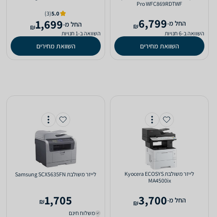
Pro WFC869RDTWF
(3)
5.0
6,799
1,699
‫החל מ-
‫החל מ-
₪
₪
השוואה ב-6 חנויות
השוואה ב-1 חנויות
השוואת מחירים
השוואת מחירים
‏לייזר ‏משולבת Kyocera ECOSYS
‏לייזר ‏משולבת Samsung SCX5635FN
MA4500ix
1,705
3,700
‫החל מ-
₪
₪
משלוח חינם