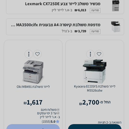
מכשיר משולב לייזר צבע Lexmark CX725DE
ב-א.ר לייזר ליין
6,013 ₪
מודעה
מדפסת משולבת קיוסרה A4 צבעונית ECOSYS MA3500cifx
ב-ג'נרל
3,739 ₪
מודעה
‏לייזר ‏משולבת Kyocera ECOSYS
‏לייזר ‏משולבת Oki MB491
M5526cdw
1,617
2,700
‫החל מ-
₪
₪
משלוח חינם
עד 3 ימי עסקים
ב- א.ר לייזר ליין
(1555)
5.0
השוואה ב-2 חנויות