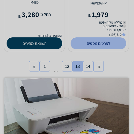
M480
F6W13A HP
3,280
1,979
‫החל מ-
₪
₪
כולל משלוח (₪9)
עד 2 ימי עסקים
ב- דוקטור טונר
(105)
3.0
השוואה ב-2 חנויות
לפרטים נוספים
השוואת מחירים
1
12
13
14
...