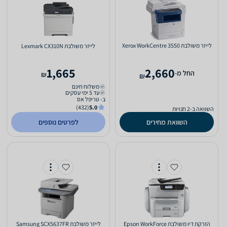
‏לייזר ‏משולבת Xerox WorkCentre 3550
‏לייזר ‏משולבת Lexmark CX310N
1,665
2,660
‫החל מ-
₪
₪
משלוח חינם
עד 5 ימי עסקים
ב- טריפל אס
(432)
5.0
השוואה ב-2 חנויות
השוואת מחירים
לפרטים נוספים
‏הזרקת דיו ‏משולבת Epson WorkForce
‏לייזר ‏משולבת Samsung SCX5637FR