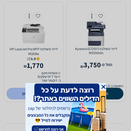
‏לייזר ‏משולבת Kyocera ECOSYS
‏לייזר ‏משולבת HP LaserJet Pro MFP
M3550idn
M181fw
(3)
1.0
3,750
1,770
‫החל מ-
₪
₪
משלוח חינם
עד 7 ימי עסקים
ב- דוקטור טונר
(105)
3.0
השוואה ב-3 חנויות
השוואת מחירים
לפרטים נוספים