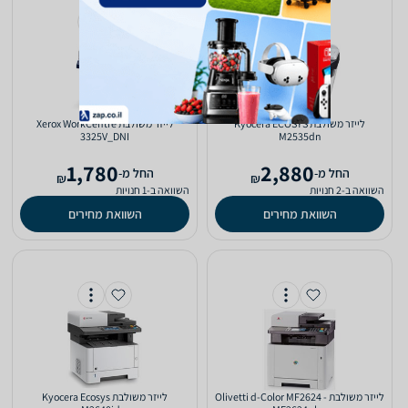
‏לייזר ‏משולבת Kyocera ECOSYS
‏לייזר ‏משולבת Xerox WorkCentre
3325V_DNI
M2535dn
1,780
2,880
‫החל מ-
‫החל מ-
₪
₪
השוואה ב-2 חנויות
השוואה ב-1 חנויות
השוואת מחירים
השוואת מחירים
‏לייזר ‏משולבת Olivetti d-Color MF2624 -
‏לייזר ‏משולבת Kyocera Ecosys