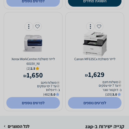
השוואת מחירים
לפרטים נוספים
‏לייזר ‏משולבת Canon MF635Cx
‏לייזר ‏משולבת Xerox WorkCentre
6015V_NI
(2)
2.5
1,629
1,650
₪
₪
משלוח חינם
משלוח חינם
עד 7 ימי עסקים
עד 7 ימי עסקים
ב- דוקטור טונר
ב- דיו פלוס
(482)
5.0
(105)
3.0
לפרטים נוספים
לפרטים נוספים
קנייה ישירות ב-zap
לכל המוצרים