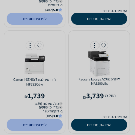
עד 7 ימי עסקים
ב- דיו פלוס
(482)
5.0
השוואה ב-3 חנויות
השוואת מחירים
לפרטים נוספים
‏לייזר ‏משולבת Kyocera Ecosys
‏לייזר ‏משולבת Canon i-SENSYS
MA3500cifx
MF732Cdw
1,739
3,739
‫החל מ-
₪
₪
כולל משלוח (₪39)
עד 7 ימי עסקים
ב- דוקטור טונר
(105)
3.0
השוואה ב-3 חנויות
השוואת מחירים
לפרטים נוספים