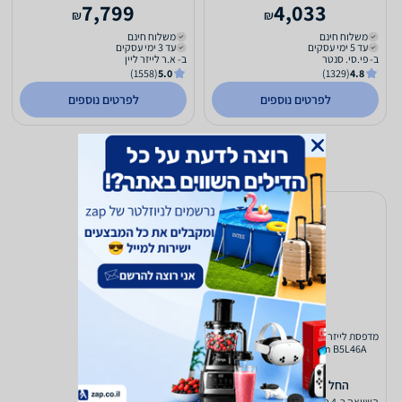
7,799
4,033
₪
₪
משלוח חינם
משלוח חינם
עד 5 ימי עסקים
עד 3 ימי עסקים
ב- פי.סי. סנטר
ב- א.ר לייזר ליין
(1558)
5.0
(1329)
4.8
לפרטים נוספים
לפרטים נוספים
‏מדפסת לייזר ‏משולבת HP Color LaserJet
Enterprise MFP M577dn B5L46A
12,300
‫החל מ-
₪
השוואה ב-4 חנויות