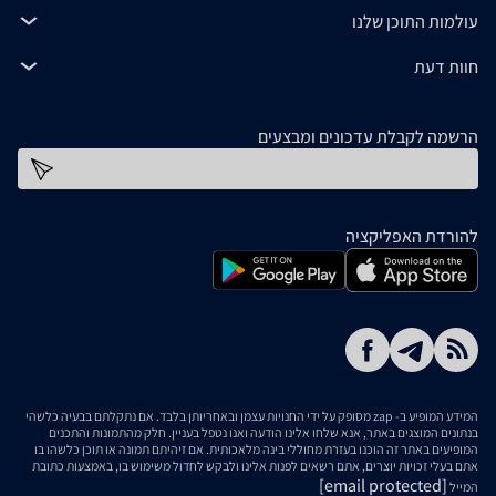
עולמות התוכן שלנו
חוות דעת
הרשמה לקבלת עדכונים ומבצעים
כתובת דוא''ל
להורדת האפליקציה
המידע המופיע ב- zap מסופק על ידי החנויות עצמן ובאחריותן בלבד. אם נתקלתם בבעיה כלשהי
בנתונים המוצגים באתר, אנא שלחו אלינו הודעה ואנו נטפל בעניין. חלק מהתמונות והתכנים
המופיעים באתר זה הוכנו בעזרת מחוללי בינה מלאכותית. אם זיהיתם תמונה או תוכן כלשהו בו
אתם בעלי זכויות יוצרים, אתם רשאים לפנות אלינו ולבקש לחדול משימוש בו, באמצעות כתובת
[email protected]
המייל