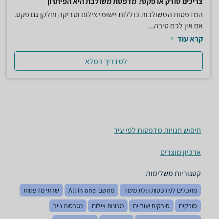
צריכים סורק או פקס? מדפסת משולבת היא הפיתרון
המדפסות המשולבות כוללות יישומי צילום וסריקה וחלקן גם פקס.
אם אין לכם סיבה...
קרא עוד
למדריך המלא
חיפוש חנויות מדפסות לפי עיר
ארכיון מוצרים
קטגוריות משלימות
מתכלים למדפסות תלת מימד
מחשבי All in one
שרתי מדפסות
סורקים
סורקים יעודיים
מכונות צילום
מגרסות נייר