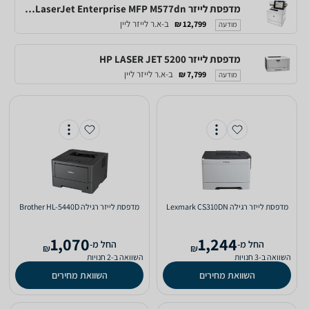
מדפסת לייזר HP Color LaserJet Enterprise MFP M577dn
ב-א.ר לייזר ליין
12,799 ₪
מודעה
מדפסת לייזר HP LASER JET 5200
ב-א.ר לייזר ליין
7,799 ₪
מודעה
‏מדפסת לייזר ‏רגילה Lexmark CS310DN
‏מדפסת לייזר ‏רגילה Brother HL-5440D
1,070
1,244
‫החל מ-
‫החל מ-
₪
₪
השוואה ב-3 חנויות
השוואה ב-2 חנויות
השוואת מחירים
השוואת מחירים