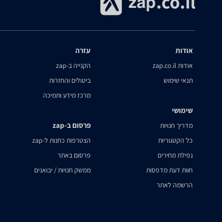
אודות
עזרה
אודות zap.co.il
הקנייה ב-zap
תנאי שימוש
ביטולים והחזרות
מרכז מידע ותמיכה
שימושי
פרסום ב-zap
מדריך חנויות
כל הקטגוריות
הצטרפות כחנות ל-zap
נפילת מחירים
פרסום באתר
חוות דעת מדפסות
ממשק חנויות / יבואנים
הרשמה לאתר