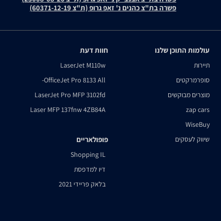
פשרה בת"צ כהנים נ' זאפ גרופ (ת"צ 60371-12-19)
עולמות התוכן שלנו
חוות דעת
תיירות
LaserJet M110w
סופרמרקטים
OfficeJet Pro 8133 All-
מוצרים מבוקשים
LaserJet Pro MFP 3102fd
Laser MFP 137fnw 4ZB84A
zap cars
WiseBuy
שיווק לעסקים
פופולאריים
Shopping IL
דיו למדפסת
בלאק פריידי 2021