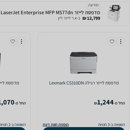
מודעה
מדפסת לייזר HP Color LaserJet Enterprise MFP M577dn
12,799 ₪
ב-א.ר לייזר ליין
‏מדפסת לייזר ‏רגילה Lexmark CS310DN
‏מדפסת לייזר ‏רגילה  HL-5440D
1,070
1,244
‫החל מ-
₪
‫החל מ-
השוואה ב-3 חנויות
הוספת חוות דעת
השוואה ב-2 חנויות