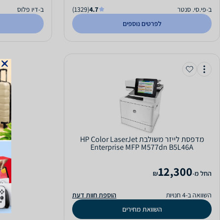
ב-פי.סי. סנטר
4.7
(1329)
ב-דיו פלוס
לפרטים נוספים
‏מדפסת לייזר ‏משולבת HP Color LaserJet
Enterprise MFP M577dn B5L46A
12,300
‫החל מ-
₪
השוואה ב-4 חנויות
הוספת חוות דעת
השוואת מחירים