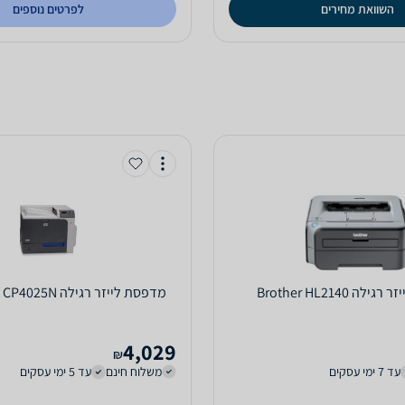
השוואת מחירים
לפרטים נוספים
Brother HL
‏מדפסת לייזר ‏רגילה HP LaserJet CP4025N
4,029
₪
עד 7 ימי עסקים
משלוח חינם
עד 5 ימי עסקים