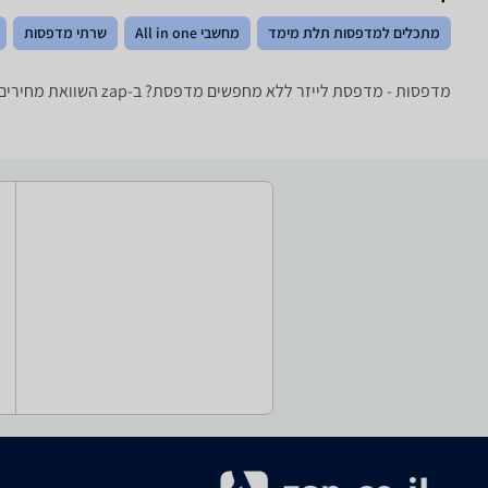
מתכלים למדפסות תלת מימד
מחשבי All in one
שרתי מדפסות
מדפסות - ‏מדפסת לייזר ‏ללא מחפשים מדפסת? ב-zap השוואת מחירים תמצאו את מבחר המדפסות הגדול בישראל של מיטב היצרנים: Xerox, Canon, Samsung, Brother ועוד רבים.