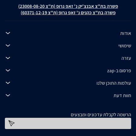
פשרה בת"צ אבנצ'יק נ' זאפ גרופ (ת"צ 23008-08-20)
פשרה בת"צ כהנים נ' זאפ גרופ (ת"צ 60371-12-19)
אודות
שימושי
עזרה
פרסום ב-zap
עולמות התוכן שלנו
חוות דעת
הרשמה לקבלת עדכונים ומבצעים
כתובת דוא''ל