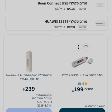
מודם סלולרי Boon Connect USB
ב-אלמגור
195 ₪
מודעה
מודם סלולרי HUAWEI E5576
ב-אלמגור
280 ₪
מודעה
מודם סלולרי ProVision PR-LTE01W
מודם סלולרי סטיק אלחוטי Provision PR-
LTE04W USB LTE
(2)
1.0
239
199
‫החל מ-
₪
₪
משלוח חינם
עד 5 ימי עסקים
ב- פי.סי. סנטר
(1329)
4.7
השוואה ב-2 חנויות