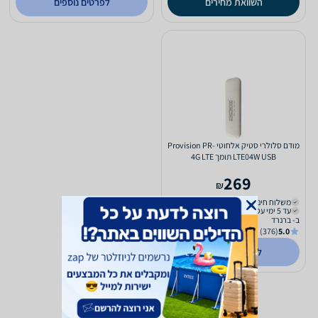
השוואת מחירים
לפרטים נוספים
מודם סלולרי סטיק אלחוטי Provision PR-
LTE04W USB תומך 4G LTE
269
₪
משלוח חינם
עד 5 ימי עסקים
ב- ברנרד
(376)
5.0
לפרטים נוספים