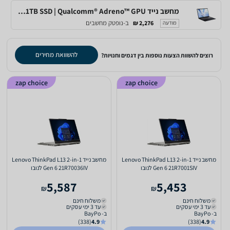
מחשב נייד ASUS Vivobook 14 X1407QA-LY052W | Snapdragon® X | 16GB | 1TB SSD | Qualcomm® Adreno™ GPU
ב-נופטק מחשבים
2,276 ₪
מודעה
להשוואת מחירים
רוצים להשוות הצעות נוספות בין דגמים וחנויות?
zap choice
zap choice
מחשב נייד Lenovo ThinkPad L13 2-in-1
מחשב נייד Lenovo ThinkPad L13 2-in-1
Gen 6 21R7001SIV לנובו
Gen 6 21R70036IV לנובו
5,587
5,453
₪
₪
משלוח חינם
משלוח חינם
עד 3 ימי עסקים
עד 3 ימי עסקים
ב- BayPo
ב- BayPo
(338)
4.9
(338)
4.9