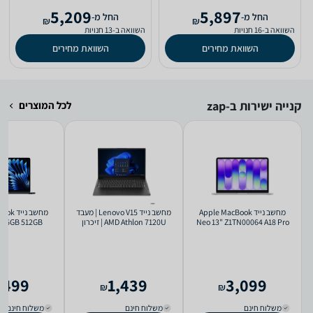
5,209
5,897
‫החל מ-
‫החל מ-
₪
₪
השוואה ב-16 חנויות
השוואה ב-13 חנויות
השוואת מחירים
השוואת מחירים
קנייה ישירות ב-zap
לכל המוצרים
מחשב נייד Apple MacBook
מחשב נייד Lenovo V15 | מעבד
מחשב ני
Neo 13" Z1TN00064 A18 Pro
AMD Athlon 7120U | זיכרון
5 ‎16GB 512GB
בצבע Silver
8GB | אחסון 256GB | מסך
 (MDHE4HB/A)
15.6'' | ללא מערכת הפעלה |
דגם 82YU0044IV | שנה
אחריות
,499
1,439
3,099
₪
₪
משלוח חינם
משלוח חינם
משלוח חינם