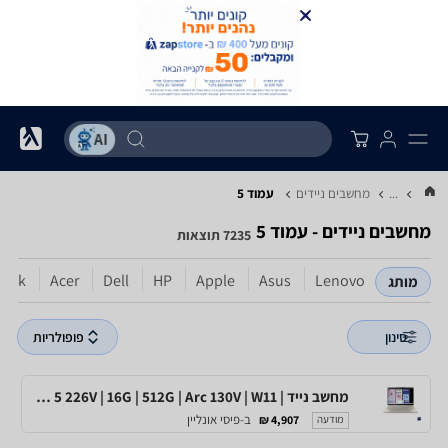
...
מחשבים ניידים
עמוד 5
מחשבים ניידים - עמוד 5
7235 תוצאות
book
Acer
Dell
HP
Apple
Asus
Lenovo
מותג
סינון
פופולריות
מחשב נייד | Lenovo Yoga 7 2-in-1 14ILL10 | 83JQ008EIV | Ultra 5 226V | 16G | 512G | Arc 130V | W11
ב-פיסי אונליין
4,907 ₪
מודעה