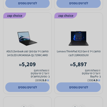
לפרטים נוספים
לפרטים נוספים
zap choice
zap choice
מחשב נייד Lenovo ThinkPad X13 Gen 6
מחשב נייד עם מסך מגע ASUS Zenbook
21RK005UIV לנובו
14 OLED UM3406GA-QL729W | AMD
Ryzen AI 7 445 | 32GB |...
5,209
5,897
₪
₪
משלוח חינם
משלוח חינם
עד 3 ימי עסקים
עד 2 ימי עסקים
ב- BayPo
ב- נופטק מחשבים
(1036)
5.0
(338)
4.9
לפרטים נוספים
לפרטים נוספים