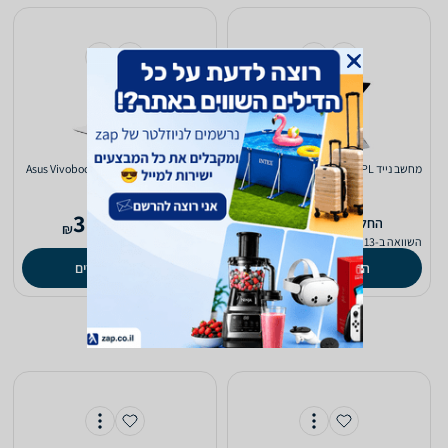
מחשב נייד Lenovo ThinkBook 14 G9 IPL
מחשב נייד Asus Vivobook 15 X1504VA-
E84538W
21UX0062IV
3,291
4,183
‫החל מ-
‫החל מ-
₪
₪
השוואה ב-13 חנויות
השוואה ב-13 חנויות
השוואת מחירים
השוואת מחירים