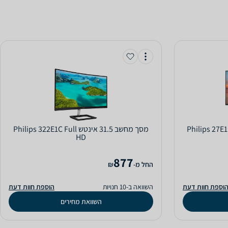
טש Philips 27E1N1300AE
מסך מחשב ‏31.5 ‏אינטש Philips 322E1C Full
HD
877
‫החל מ-
₪
וספת חוות דעת
השוואה ב-10 חנויות
הוספת חוות דעת
השוואת מחירים