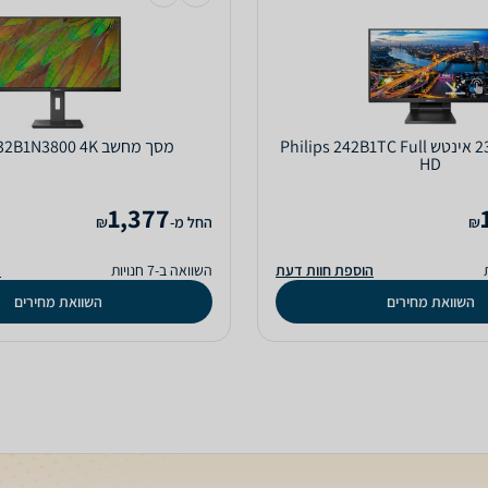
מסך מחשב ‏23.8 ‏אינטש Philips 242B1TC Full
מסך מחשב Philips 32B1N3800 4K
HD
1,377
₪
‫החל מ-
₪
הוספת חוות דעת
השוואה ב-7 חנויות
ה
השוואת מחירים
השוואת מחירים