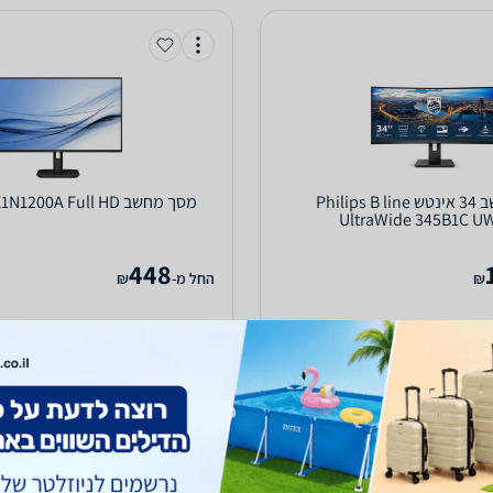
מסך מחשב ‏34 ‏אינטש Philips B line
מסך מחשב Philips 27E1N1200A Full HD
UltraWide 345B1C 
448
₪
‫החל מ-
₪
הוספת חוות דעת
השוואה ב-10 חנויות
ה
השוואת מחירים
השוואת מחירים