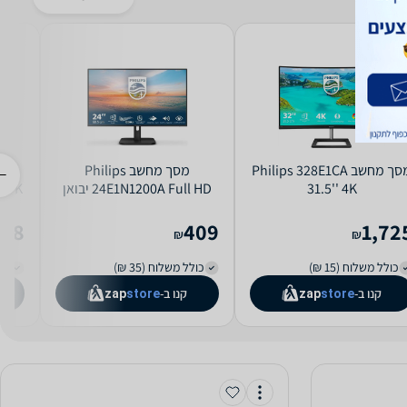
מסך מחשב Philips 328E1CA
מסך מחשב Philips
31.5'' 4K
24E1N1200A Full HD יבואן
0AE 4K
רשמי
828
409
1,72
₪
₪
כולל משלוח (15 ₪)
כולל משלוח (35 ₪)
כול
קנו ב-
קנו ב-
zap
store
zap
store