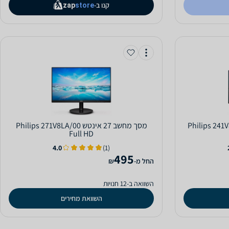
קנו ב-
zap
store
‏אינטש Philips 241V8LA/00
מסך מחשב ‏27 ‏אינטש Philips 271V8LA/00
Full HD
4.0
(1)
495
‫החל מ-
₪
השוואה ב-12 חנויות
השוואת מחירים