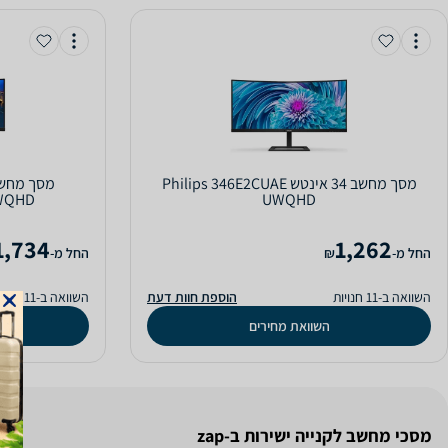
מסך מחשב ‏34 ‏אינטש Philips 346E2CUAE
UWQHD
UWQHD
1,734
1,262
‫החל מ-
₪
‫החל מ-
השוואה ב-11 חנויות
הוספת חוות דעת
השוואה ב-11 חנויות
השוואת מחירים
מסכי מחשב לקנייה ישירות ב-zap