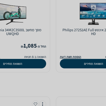
מסך מחשב ‏27 ‏אינטש Philips 272S1AE Full
מסך מחשב  34M2C3500L
UWQHD
HD
1,085
‫החל מ-
₪
הוספת חוות דעת
השוואה ב-8 חנויות
ה
השוואת מחירים
השוואת מחירים