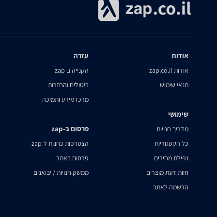
אודות
עזרה
אודות zap.co.il
הקנייה ב-zap
תנאי שימוש
ביטולים והחזרות
מרכז מידע ותמיכה
שימושי
פרסום ב-zap
מדריך חנויות
כל הקטגוריות
הצטרפות כחנות ל-zap
נפילת מחירים
פרסום באתר
חוות דעת מוצרים
ממשק חנויות / יבואנים
הרשמה לאתר