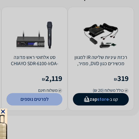
רכזת עיניות שליטה IR למגוון
סט אלחוטי ראש מדונה
מכשירים כגון DVD, ממיר,
CHIAYO SDR-6100-IrDA-
רסיבר, סטרימר דגם 1300
SM6100+MC76
2,119
319
₪
₪
כולל משלוח (20 ₪)
משלוח חינם
לפרטים נוספים
קנו ב-
zap
store