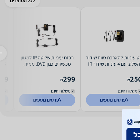
לכל המוצרים
 עיניות להארכת טווח שידור
רכזת עיניות שליטה IR למגוון
השלט, עם 4 עיניות שידור IR
מכשירים כגון DVD, ממיר,
C16
(+אפשרות להגדלת מספר
רסיבר, סטרימר דגם 1300
עיניות)
119
299
25
₪
₪
משלוח חינם
משלוח חינם
מש
לפרטים נוספים
לפרטים נוספים