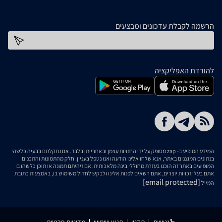
הרשמה לקבלת עדכונים ומבצעים
כתובת דוא''ל
להורדת האפליקציה
המידע המופיע ב- zap מסופק על ידי החנויות עצמן ובאחריותן בלבד. אם נתקלתם בבעיה כלשהי
בנתונים המוצגים באתר, אנא שלחו אלינו הודעה ואנו נטפל בעניין. חלק מהתמונות והתכנים
המופיעים באתר זה הוכנו בעזרת מחוללי בינה מלאכותית. אם זיהיתם תמונה או תוכן כלשהו בו
אתם בעלי זכויות יוצרים, אתם רשאים לפנות אלינו ולבקש לחדול משימוש בו, באמצעות כתובת
[email protected]
המייל