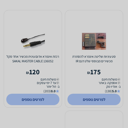
סט עיניות שליטה אינפרא להסתרת
רכזת אינפרא אדום עינית מכשיר אחד סקל
מכשירים מבוססי שלט דגם IR
SAKAL MASTER CABLE 136052
120
175
₪
₪
משלוח חינם
משלוח חינם
אספקה: באתר
עד 7 ימי עסקים
ב- אודיו טק
ב- זול יותר
(203)
0.0
(138)
5.0
לפרטים נוספים
לפרטים נוספים