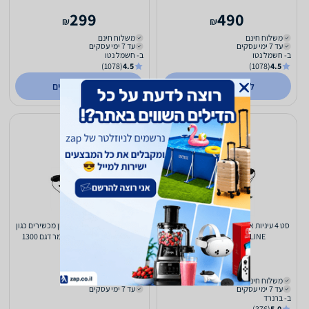
299
490
₪
₪
משלוח חינם
משלוח חינם
עד 7 ימי עסקים
עד 7 ימי עסקים
ב- חשמל נטו
ב- חשמל נטו
(1078)
4.5
(1078)
4.5
לפרטים נוספים
לפרטים נוספים
סט 4 עיניות אינפרא לשליטה מרחוק מבית
רכזת עיניות שליטה IR למגוון מכשירים כגון
AUDIO LINE דגם IR1300
DVD, ממיר, רסיבר, סטרימר דגם 1300
319
279
₪
₪
משלוח חינם
כולל משלוח (₪20)
עד 7 ימי עסקים
עד 7 ימי עסקים
ב- ברנרד
(376)
5.0