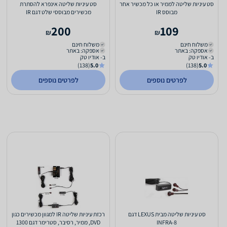
סט עיניות שליטה לממיר או כל מכשיר אחר
סט עיניות שליטה אינפרא להסתרת
מבוסס IR
מכשירים מבוססי שלט דגם IR
200
109
₪
₪
משלוח חינם
משלוח חינם
אספקה: באתר
אספקה: באתר
ב- אודיו טק
ב- אודיו טק
(138)
5.0
(138)
5.0
לפרטים נוספים
לפרטים נוספים
סט עיניות שליטה מבית LEXUS דגם
רכזת עיניות שליטה IR למגוון מכשירים כגון
INFRA-8
DVD, ממיר, רסיבר, סטרימר דגם 1300