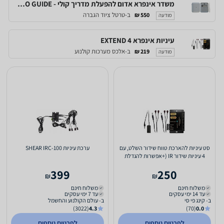
משדר אינפרא אדום להפעלת מדריך קולי - AUDIO GUIDE בעת כניסה לחלל
ב-טרטל ציוד הגברה
550 ₪
מודעה
עיניות אינפרא EXTEND 4
ב-אלכס מערכות קולנוע
219 ₪
מודעה
סט עיניות להארכת טווח שידור השלט, עם
ערכת עיניות SHEAR IRC-100
4 עיניות שידור IR (+אפשרות להגדלת
מספר עיניות)
399
250
₪
₪
משלוח חינם
משלוח חינם
עד 14 ימי עסקים
עד 7 ימי עסקים
ב- קינג פי סי
ב- עולם הקולנוע והחשמל
(3022)
4.3
(70)
0.0
לפרטים נוספים
לפרטים נוספים