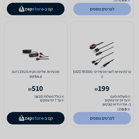
לפרטים נוספים
קנו ב-
zap
store
ערכת עיניות לשני מכשירים EAZO IR3000-
סט עיניות שליטה מבית LEXUS דגם
INFRA-8
2
510
199
₪
₪
משלוח חינם
כולל משלוח (₪20)
עד 14 ימי עסקים
עד 7 ימי עסקים
ב- אודיו וידאו קונקשן
(2)
0.0
לפרטים נוספים
קנו ב-
zap
store