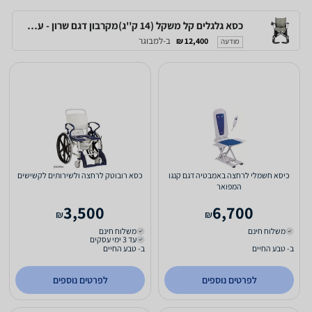
כסא גלגלים קל משקל (14 ק''ג)מקרבון דגם שרון - עם שלט חיצוני
ב-למבוגר
12,400 ₪
מודעה
כיסא חשמלי לרחצה באמבטיה דגם קנגו
כסא רובוטק לרחצה ולשירותים לקשישים
המפואר
3,500
6,700
₪
₪
משלוח חינם
משלוח חינם
עד 3 ימי עסקים
ב- טבע החיים
ב- טבע החיים
לפרטים נוספים
לפרטים נוספים