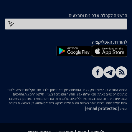
הרשמה לקבלת עדכונים ומבצעים
כתובת דוא''ל
להורדת האפליקציה
המידע המופיע ב- zap מסופק על ידי החנויות עצמן ובאחריותן בלבד. אם נתקלתם בבעיה כלשהי
בנתונים המוצגים באתר, אנא שלחו אלינו הודעה ואנו נטפל בעניין. חלק מהתמונות והתכנים
המופיעים באתר זה הוכנו בעזרת מחוללי בינה מלאכותית. אם זיהיתם תמונה או תוכן כלשהו בו
אתם בעלי זכויות יוצרים, אתם רשאים לפנות אלינו ולבקש לחדול משימוש בו, באמצעות כתובת
[email protected]
המייל
נגישות
תקנון
תנאי שימוש
מדיניות פרטיות