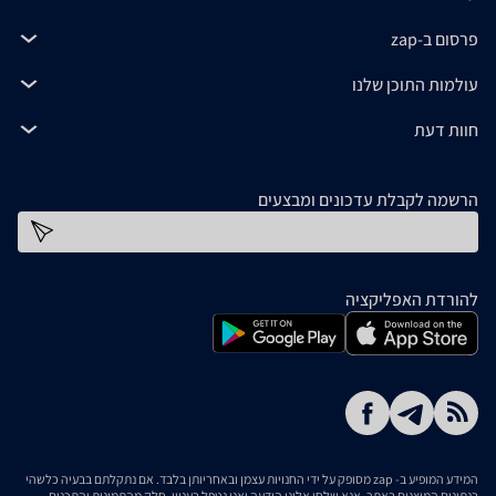
פרסום ב-zap
עולמות התוכן שלנו
חוות דעת
הרשמה לקבלת עדכונים ומבצעים
כתובת דוא''ל
להורדת האפליקציה
המידע המופיע ב- zap מסופק על ידי החנויות עצמן ובאחריותן בלבד. אם נתקלתם בבעיה כלשהי
בנתונים המוצגים באתר, אנא שלחו אלינו הודעה ואנו נטפל בעניין. חלק מהתמונות והתכנים