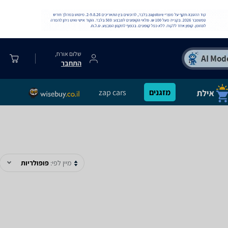
שלום אורח,
התחבר
מזגנים
zap cars
מיין לפי:
פופולריות