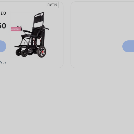
מודעה
כסא
0 ₪
ב- ל